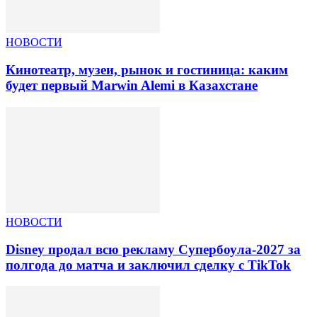
НОВОСТИ
Кинотеатр, музеи, рынок и гостиница: каким
будет первый Marwin Alemi в Казахстане
НОВОСТИ
Disney продал всю рекламу Супербоула-2027 за
полгода до матча и заключил сделку с TikTok