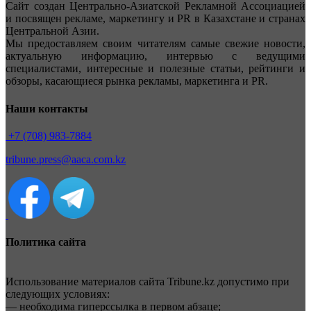
Сайт создан Центрально-Азиатской Рекламной Ассоциацией
и посвящен рекламе, маркетингу и PR в Казахстане и странах
Центральной Азии.
Мы предоставляем своим читателям самые свежие новости,
актуальную информацию, интервью с ведущими
специалистами, интересные и полезные статьи, рейтинги и
обзоры, касающиеся рынка рекламы, маркетинга и PR.
Наши контакты
+7 (708) 983-7884
tribune.press@aaca.com.kz
Политика сайта
Использование материалов сайта Tribune.kz допустимо при
следующих условиях:
— необходима гиперссылка в первом абзаце;