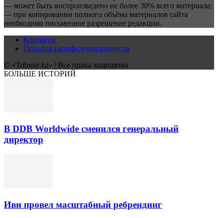
— может быть воспроизведено не более 30% всего материала;
— при копировании полного объёма материалов сайта
необходимо письменное разрешение редакции.
Контакты
Политика конфиденциальности
© «Tribune.kz» | Все права защищены
БОЛЬШЕ ИСТОРИЙ
В DDB Worldwide сменился генеральный
директор
Иви провел масштабный ребрендинг