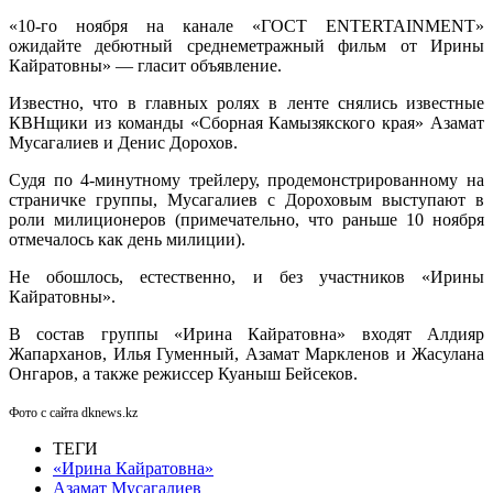
«10-го ноября на канале «ГОСТ ENTERTAINMENT»
ожидайте дебютный среднеметражный фильм от Ирины
Кайратовны» — гласит объявление.
Известно, что в главных ролях в ленте снялись известные
КВНщики из команды «Сборная Камызякского края» Азамат
Мусагалиев и Денис Дорохов.
Судя по 4-минутному трейлеру, продемонстрированному на
страничке группы, Мусагалиев с Дороховым выступают в
роли милиционеров (примечательно, что раньше 10 ноября
отмечалось как день милиции).
Не обошлось, естественно, и без участников «Ирины
Кайратовны».
В состав группы «Ирина Кайратовна» входят Алдияр
Жапарханов, Илья Гуменный, Азамат Маркленов и Жасулана
Онгаров, а также режиссер Куаныш Бейсеков.
Фото с сайта dknews.kz
ТЕГИ
«Ирина Кайратовна»
Азамат Мусагалиев