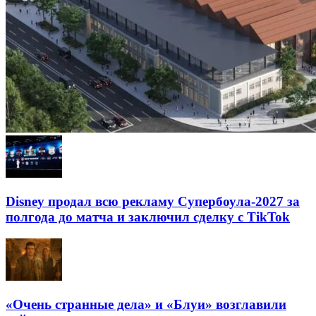
Disney продал всю рекламу Супербоула-2027 за
полгода до матча и заключил сделку с TikTok
«Очень странные дела» и «Блуи» возглавили