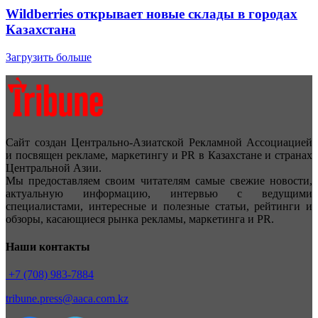
Wildberries открывает новые склады в городах
Казахстана
Загрузить больше
Сайт создан Центрально-Азиатской Рекламной Ассоциацией
и посвящен рекламе, маркетингу и PR в Казахстане и странах
Центральной Азии.
Мы предоставляем своим читателям самые свежие новости,
актуальную информацию, интервью с ведущими
специалистами, интересные и полезные статьи, рейтинги и
обзоры, касающиеся рынка рекламы, маркетинга и PR.
Наши контакты
+7 (708) 983-7884
tribune.press@aaca.com.kz