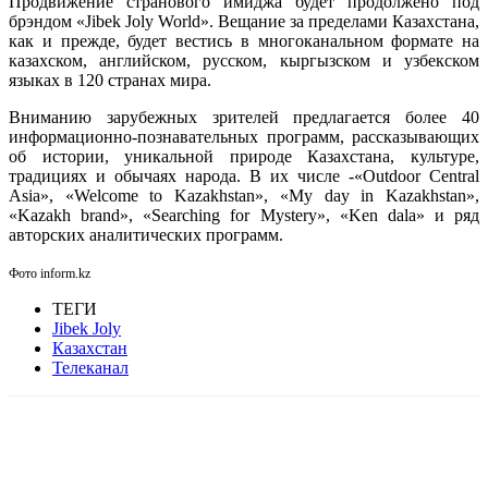
Продвижение странового имиджа будет продолжено под
брэндом «Jibek Joly World». Вещание за пределами Казахстана,
как и прежде, будет вестись в многоканальном формате на
казахском, английском, русском, кыргызском и узбекском
языках в 120 странах мира.
Вниманию зарубежных зрителей предлагается более 40
информационно-познавательных программ, рассказывающих
об истории, уникальной природе Казахстана, культуре,
традициях и обычаях народа. В их числе -«Outdoor Central
Asia», «Welcome to Kazakhstan», «My day in Kazakhstan»,
«Kazakh brand», «Searching for Mystery», «Ken dala» и ряд
авторских аналитических программ.
Фото inform.kz
ТЕГИ
Jibek Joly
Казахстан
Телеканал
Facebook
WhatsApp
Telegram