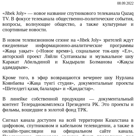
08.09.2022
«Jibek Joly» — новое название спутникового телеканала Qazaq
TV. В фокусе телеканала общественно-политические события,
вопросы, волнующие общество, а также культурные и
спортивные новости.
В новом телевизионном сезоне на «Jibek Joly» зрителей ждут
ежедневные информационно-аналитические программы
«Жаңа уақыт» («Новое время»), социальное ток-шоу «Ел»,
авторский проект Ляйли Султанкызы и музыкальное шоу
Каракат Абильдиной и Кыдырали Болманова «Жақсы
адамдарым».
Кроме того, в эфир возвращаются вечернее шоу Нурлана
Коянбаева «Жаңа түнгі студия», документальные проекты
«Шетелдегі қазақ балалары» и «Қандастар».
В линейке собственной продукции — документальный
контент Телерадиокомплекса Президента РК. Это проекты и
фильмы, вошедшие в золотой фонд ТРК.
Сигнал канала доступен на всей территории Казахстана в
цифровом, спутниковом и кабельном телевидении, а также в
онлайн-трансляции на официальном сайте канала.