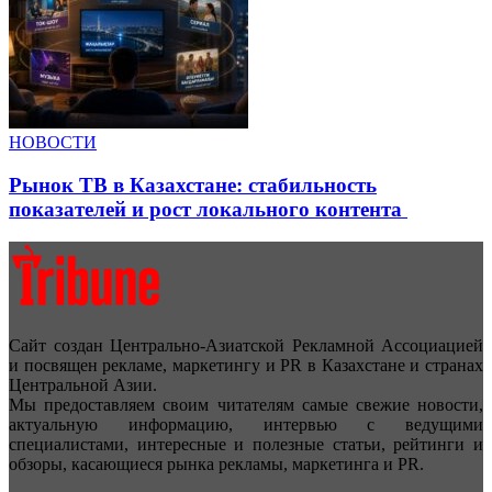
НОВОСТИ
Рынок ТВ в Казахстане: стабильность
показателей и рост локального контента
Сайт создан Центрально-Азиатской Рекламной Ассоциацией
и посвящен рекламе, маркетингу и PR в Казахстане и странах
Центральной Азии.
Мы предоставляем своим читателям самые свежие новости,
актуальную информацию, интервью с ведущими
специалистами, интересные и полезные статьи, рейтинги и
обзоры, касающиеся рынка рекламы, маркетинга и PR.