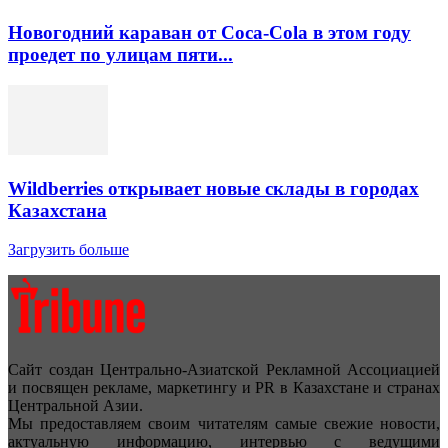
Новогодний караван от Coca-Cola в этом году
проедет по улицам пяти...
Wildberries открывает новые склады в городах
Казахстана
Загрузить больше
Сайт создан Центрально-Азиатской Рекламной Ассоциацией
и посвящен рекламе, маркетингу и PR в Казахстане и странах
Центральной Азии.
Мы предоставляем своим читателям самые свежие новости,
актуальную информацию, интервью с ведущими