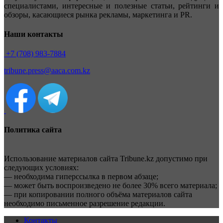
специалистами, интересные и полезные статьи, рейтинги и
обзоры, касающиеся рынка рекламы, маркетинга и PR.
Наши контакты
+7 (708) 983-7884
tribune.press@aaca.com.kz
Политика сайта
Использование материалов сайта Tribune.kz допустимо при
следующих условиях:
— необходима гиперссылка в первом абзаце;
— может быть воспроизведено не более 30% всего материала;
— при копировании полного объёма материалов сайта
необходимо письменное разрешение редакции.
Контакты