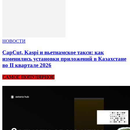
НОВОСТИ
CapCut, Kaspi и вьетнамское такси: как
изменились установки приложений в Казахстане
во II квартале 2026
САМОЕ ПОПУЛЯРНОЕ