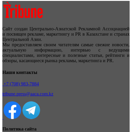
Сайт создан Центрально-Азиатской Рекламной Ассоциацией
и посвящен рекламе, маркетингу и PR в Казахстане и странах
Центральной Азии.
Мы предоставляем своим читателям самые свежие новости,
актуальную информацию, интервью с ведущими
специалистами, интересные и полезные статьи, рейтинги и
обзоры, касающиеся рынка рекламы, маркетинга и PR.
Наши контакты
+7 (708) 983-7884
tribune.press@aaca.com.kz
Политика сайта