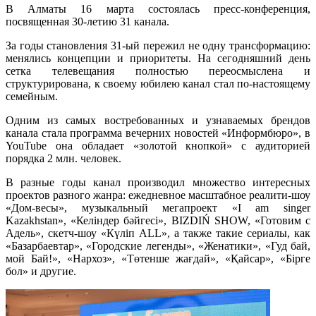
В Алматы 16 марта состоялась пресс-конференция,
посвященная 30-летию 31 канала.
За годы становления 31-ый пережил не одну трансформацию:
менялись концепции и приоритеты. На сегодняшний день
сетка телевещания полностью переосмыслена и
структурирована, к своему юбилею канал стал по-настоящему
семейным.
Одним из самых востребованных и узнаваемых брендов
канала стала программа вечерних новостей «Информбюро», в
YouTube она обладает «золотой кнопкой» с аудиторией
порядка 2 млн. человек.
В разные годы канал производил множество интересных
проектов разного жанра: ежедневное масштабное реалити-шоу
«Дом-весы», музыкальный мегапроект «I am singer
Kazakhstan», «Келіндер бәйгесі», BІZDІŃ SHOW, «Готовим с
Адель», скетч-шоу «Күліп ALL», а также такие сериалы, как
«Базарбаевтар», «Городские легенды», «Женатики», «Гуд бай,
мой Бай!», «Нархоз», «Төтенше жағдай», «Қайсар», «Бірге
бол» и другие.