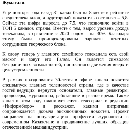
Жумагали
.
Еще полтора года назад 31 канал был на 8 месте в рейтинге
среди телеканалов, а аудиторный показатель составлял – 5,8.
Сейчас эта цифра выросла до 7,5, что позволило войти в
ТОП-5 каналов страны. Вместе с тем, вырос уровень дохода
телеканала, в сравнении с 2020 годом – на 30%. Благодаря
этому были проиндексированы зарплаты штатных
сотрудников творческого блока.
К слову, теперь у главного семейного телеканала есть свой
маскот и зовут его Галам. Он является символом
безграничных возможностей, постоянного движения вверх и
целеустремленности.
В рамках празднования 30-летия в эфире канала появится
спецвыпуск главных теленовостей страны, где в качестве
гостей-ведущих вернутся основатели, главные редакторы,
продюсеры, журналисты, работавшие в разное время. Также
канал в этом году планирует снять телесериал о редакции
«Информбюро» и расскажет, какими интригами
сопровождается добыча эксклюзивных новостей. Проект
направлен на популяризацию профессии журналиста в
современном Казахстане и продвижение лучших образцов
отечественной медиаиндустрии.