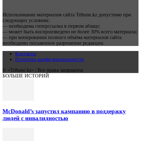
Использование материалов сайта Tribune.kz допустимо при
следующих условиях:
— необходима гиперссылка в первом абзаце;
— может быть воспроизведено не более 30% всего материала;
— при копировании полного объёма материалов сайта
необходимо письменное разрешение редакции.
Контакты
Политика конфиденциальности
© «Tribune.kz» | Все права защищены
БОЛЬШЕ ИСТОРИЙ
McDonald’s запустил кампанию в поддержку
людей с инвалидностью