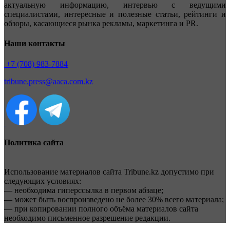
актуальную информацию, интервью с ведущими
специалистами, интересные и полезные статьи, рейтинги и
обзоры, касающиеся рынка рекламы, маркетинга и PR.
Наши контакты
+7 (708) 983-7884
tribune.press@aaca.com.kz
Политика сайта
Использование материалов сайта Tribune.kz допустимо при
следующих условиях:
— необходима гиперссылка в первом абзаце;
— может быть воспроизведено не более 30% всего материала;
— при копировании полного объёма материалов сайта
необходимо письменное разрешение редакции.