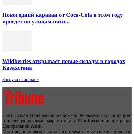
Новогодний караван от Coca-Cola в этом году
проедет по улицам пяти...
Wildberries открывает новые склады в городах
Казахстана
Загрузить больше
Сайт создан Центрально-Азиатской Рекламной Ассоциацией
и посвящен рекламе, маркетингу и PR в Казахстане и странах
Центральной Азии.
Мы предоставляем своим читателям самые свежие новости,