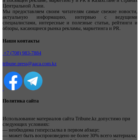
и посвящен рекламе, маркетингу и PR в Казахстане и странах
Центральной Азии.
Мы предоставляем своим читателям самые свежие новости,
актуальную информацию, интервью с ведущими
специалистами, интересные и полезные статьи, рейтинги и
обзоры, касающиеся рынка рекламы, маркетинга и PR.
Наши контакты
+7 (708) 983-7884
tribune.press@aaca.com.kz
Политика сайта
Использование материалов сайта Tribune.kz допустимо при
следующих условиях:
— необходима гиперссылка в первом абзаце;
— может быть воспроизведено не более 30% всего материала;