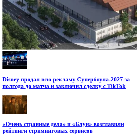
Disney продал всю рекламу Супербоула-2027 за
полгода до матча и заключил сделку с TikTok
«Очень странные дела» и «Блуи» возглавили
рейтинги стриминговых сервисов