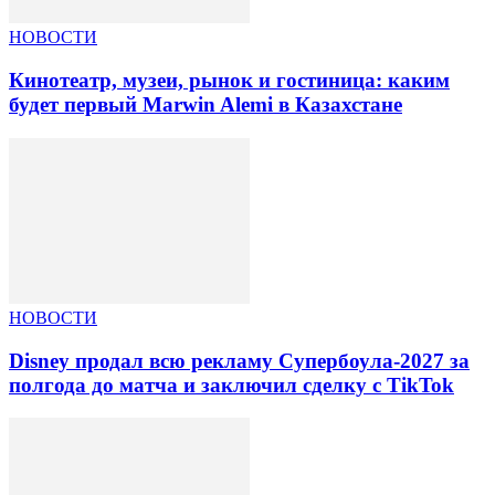
НОВОСТИ
Кинотеатр, музеи, рынок и гостиница: каким
будет первый Marwin Alemi в Казахстане
НОВОСТИ
Disney продал всю рекламу Супербоула-2027 за
полгода до матча и заключил сделку с TikTok