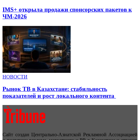
IMS+ открыла продажи спонсорских пакетов к
ЧМ-2026
НОВОСТИ
Рынок ТВ в Казахстане: стабильность
показателей и рост локального контента
Сайт создан Центрально-Азиатской Рекламной Ассоциацией