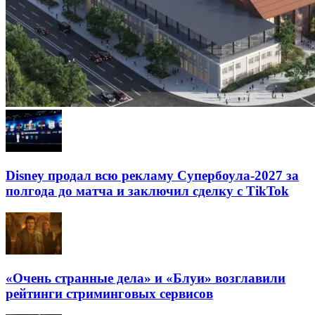
Disney продал всю рекламу Супербоула-2027 за
полгода до матча и заключил сделку с TikTok
«Очень странные дела» и «Блуи» возглавили
рейтинги стриминговых сервисов