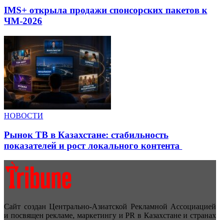
IMS+ открыла продажи спонсорских пакетов к
ЧМ-2026
НОВОСТИ
Рынок ТВ в Казахстане: стабильность
показателей и рост локального контента
Сайт создан Центрально-Азиатской Рекламной Ассоциацией
и посвящен рекламе, маркетингу и PR в Казахстане и странах