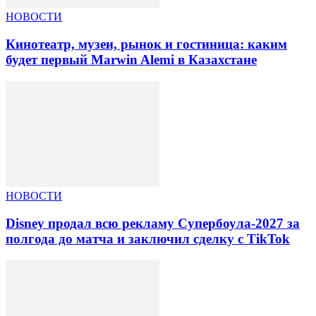
НОВОСТИ
Кинотеатр, музеи, рынок и гостиница: каким
будет первый Marwin Alemi в Казахстане
НОВОСТИ
Disney продал всю рекламу Супербоула-2027 за
полгода до матча и заключил сделку с TikTok