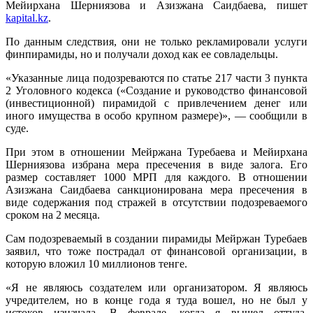
Мейирхана Шерниязова и Азизжана Саидбаева, пишет
kapital.kz
.
По данным следствия, они не только рекламировали услуги
финпирамиды, но и получали доход как ее совладельцы.
«Указанные лица подозреваются по статье 217 части 3 пункта
2 Уголовного кодекса («Создание и руководство финансовой
(инвестиционной) пирамидой с привлечением денег или
иного имущества в особо крупном размере)», — сообщили в
суде.
При этом в отношении Мейржана Туребаева и Мейирхана
Шерниязова избрана мера пресечения в виде залога. Его
размер составляет 1000 МРП для каждого. В отношении
Азизжана Саидбаева санкционирована мера пресечения в
виде содержания под стражей в отсутствии подозреваемого
сроком на 2 месяца.
Сам подозреваемый в создании пирамиды Мейржан Туребаев
заявил, что тоже пострадал от финансовой организации, в
которую вложил 10 миллионов тенге.
«Я не являюсь создателем или организатором. Я являюсь
учредителем, но в конце года я туда вошел, но не был у
истоков изначала. В феврале, когда я вышел оттуда,