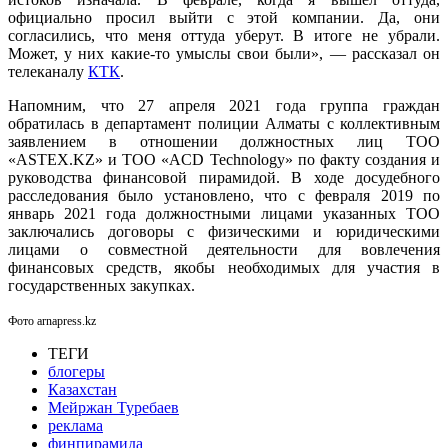
официально просил выйти с этой компании. Да, они
согласились, что меня оттуда уберут. В итоге не убрали.
Может, у них какие-то умыслы свои были», — рассказал он
телеканалу
КТК
.
Напомним, что 27 апреля 2021 года группа граждан
обратилась в департамент полиции Алматы с коллективным
заявлением в отношении должностных лиц ТОО
«ASTEX.KZ» и ТОО «ACD Technology» по факту создания и
руководства финансовой пирамидой. В ходе досудебного
расследования было установлено, что с февраля 2019 по
январь 2021 года должностными лицами указанных ТОО
заключались договоры с физическими и юридическими
лицами о совместной деятельности для вовлечения
финансовых средств, якобы необходимых для участия в
государственных закупках.
Фото arnapress.kz
ТЕГИ
блогеры
Казахстан
Мейржан Туребаев
реклама
финпирамида