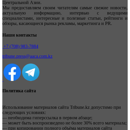
Центральной Азии.
Мы предоставляем своим читателям самые свежие новости,
актуальную информацию, интервью с ведущими
специалистами, интересные и полезные статьи, рейтинги и
обзоры, касающиеся рынка рекламы, маркетинга и PR.
Наши контакты
+7 (708) 983-7884
tribune.press@aaca.com.kz
Политика сайта
Использование материалов сайта Tribune.kz допустимо при
следующих условиях:
— необходима гиперссылка в первом абзаце;
— может быть воспроизведено не более 30% всего материала;
— при копировании полного объёма материалов сайта