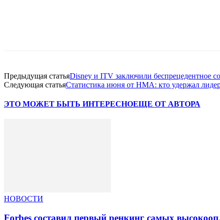
Facebook
WhatsApp
Telegram
Предыдущая статья
Disney и ITV заключили беспрецедентное с
Следующая статья
Статистика июня от НМА: кто удержал лидер
ЭТО МОЖЕТ БЫТЬ ИНТЕРЕСНО
ЕЩЕ ОТ АВТОРА
НОВОСТИ
Forbes составил первый ренкинг самых высокоо