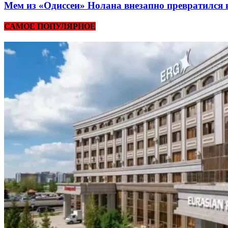
Мем из «Одиссеи» Нолана внезапно превратился 
САМОЕ ПОПУЛЯРНОЕ