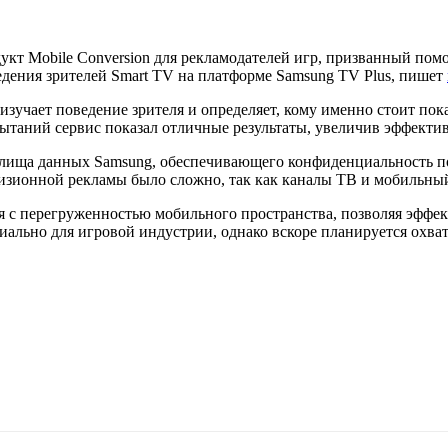
укт Mobile Conversion
для рекламодателей игр, призванный пом
едения зрителей Smart TV на платформе Samsung TV Plus, пишет
а изучает поведение зрителя и определяет, кому именно стоит по
ытаний сервис показал отличные результаты, увеличив эффекти
лища данных Samsung, обеспечивающего конфиденциальность по
визионной рекламы было сложно, так как каналы ТВ и мобильный
 с перегруженностью мобильного пространства, позволяя эффе
иально для игровой индустрии, однако вскоре планируется охват