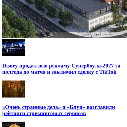
Disney продал всю рекламу Супербоула-2027 за
полгода до матча и заключил сделку с TikTok
«Очень странные дела» и «Блуи» возглавили
рейтинги стриминговых сервисов