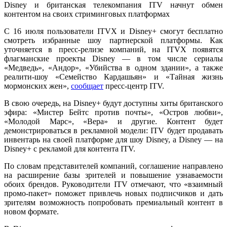
Disney и
британская телекомпания
ITV начнут обмен
контентом на своих стриминговых платформах
С 16 июля пользователи ITVX и Disney+ смогут бесплатно
смотреть избранные шоу партнерской платформы. Как
уточняется в пресс-релизе компаний, на ITVX появятся
флагманские проекты Disney — в том числе сериалы
«Медведь», «Андор»
,
«Убийства в одном здании», а также
реалити-шоу «Семейство Кардашьян» и «Тайная жизнь
мормонских жен»,
сообщает
пресс-центр
ITV.
В свою очередь, на Disney+ будут доступны хиты британского
эфира: «Мистер Бейтс против почты», «Остров любви»,
«Молодой Марс», «Вера» и другие. Контент будет
демонстрироваться в рекламной модели: ITV будет продавать
инвентарь на своей платформе для шоу Disney, а Disney — на
Disney+ с рекламой для контента ITV.
По словам представителей компаний, соглашение направлено
на расширение базы зрителей и повышение узнаваемости
обоих брендов. Руководители ITV отмечают, что «взаимный
промо-пакет» поможет привлечь новых подписчиков и дать
зрителям возможность попробовать премиальный контент в
новом формате.