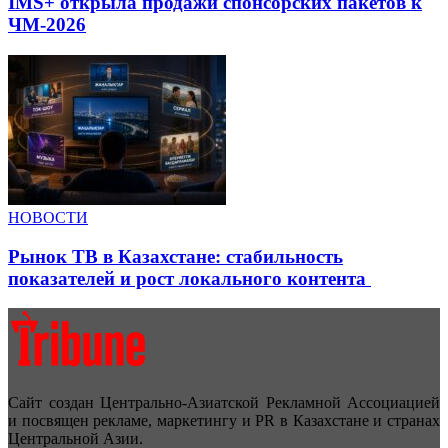
IMS+ открыла продажи спонсорских пакетов к
ЧМ-2026
НОВОСТИ
Рынок ТВ в Казахстане: стабильность
показателей и рост локального контента
Сайт создан Центрально-Азиатской Рекламной Ассоциацией
и посвящен рекламе, маркетингу и PR в Казахстане и странах
Центральной Азии.