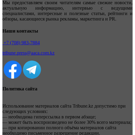
Мы предоставляем своим читателям самые свежие новости,
актуальную информацию, интервью с ведущими
специалистами, интересные и полезные статьи, рейтинги и
обзоры, касающиеся рынка рекламы, маркетинга и PR.
Наши контакты
+7 (708) 983-7884
tribune.press@aaca.com.kz
Политика сайта
Использование материалов сайта Tribune.kz допустимо при
следующих условиях:
— необходима гиперссылка в первом абзаце;
— может быть воспроизведено не более 30% всего материала;
— при копировании полного объёма материалов сайта
необходимо письменное разрешение редакции.