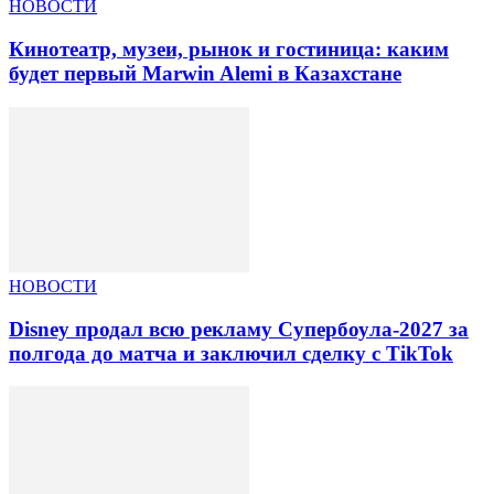
НОВОСТИ
Кинотеатр, музеи, рынок и гостиница: каким
будет первый Marwin Alemi в Казахстане
НОВОСТИ
Disney продал всю рекламу Супербоула-2027 за
полгода до матча и заключил сделку с TikTok