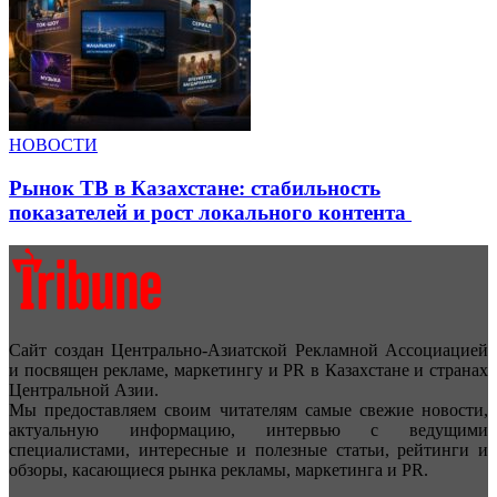
НОВОСТИ
Рынок ТВ в Казахстане: стабильность
показателей и рост локального контента
Сайт создан Центрально-Азиатской Рекламной Ассоциацией
и посвящен рекламе, маркетингу и PR в Казахстане и странах
Центральной Азии.
Мы предоставляем своим читателям самые свежие новости,
актуальную информацию, интервью с ведущими
специалистами, интересные и полезные статьи, рейтинги и
обзоры, касающиеся рынка рекламы, маркетинга и PR.