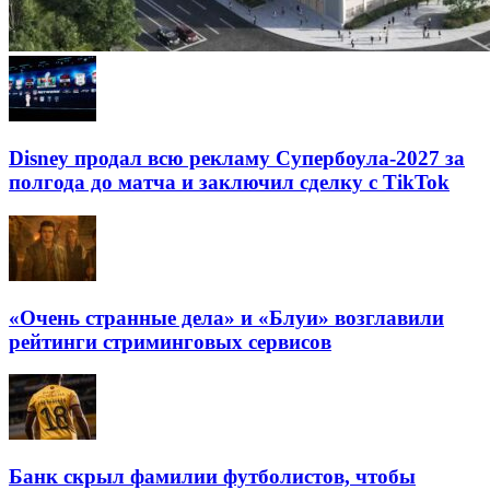
Disney продал всю рекламу Супербоула-2027 за
полгода до матча и заключил сделку с TikTok
«Очень странные дела» и «Блуи» возглавили
рейтинги стриминговых сервисов
Банк скрыл фамилии футболистов, чтобы