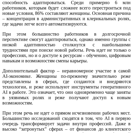
способность адаптироваться. Среди примерно 6 млн
работников, которым будет сложнее всего перестроиться под
новые условия, 86% составляют женщины. Основная причина
– концентрация в административных и клерикальных ролях,
где задачи легче всего автоматизируются.
При этом большинство работников в долгосрочной
перспективе смогут адаптироваться, однако именно группы с
низкой адаптивностью столкнутся с наибольшими
трудностями при поиске новой работы. Речь идет не только о
профессиях, но и о доступе к ресурсам – обучению, цифровым
навыкам и возможностям смены карьеры.
Дополнительный фактор – неравномерное участие в самой
AI-экономике. Женщины по-прежнему значительно реже
представлены в сферах, где создаются и внедряются
технологии, и реже используют инструменты генеративного
AI в работе. Это означает, что они одновременно чаще заняты
в уязвимых ролях и реже получают доступ к новым
возможностям.
При этом речь не идет о прямом исчезновении рабочих мест.
Большинство исследований сходятся в том, что AI в первую
очередь трансформирует задачи внутри профессий. Даже в
высоко “затронутых” сферах – от финансов до клиентского