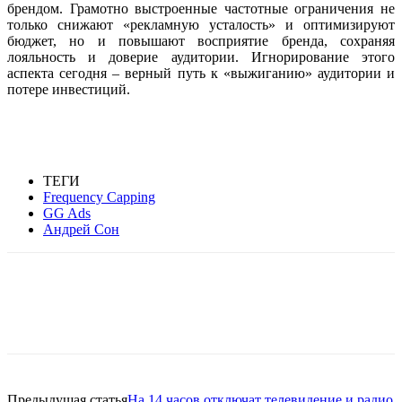
брендом. Грамотно выстроенные частотные ограничения не
только снижают «рекламную усталость» и оптимизируют
бюджет, но и повышают восприятие бренда, сохраняя
лояльность и доверие аудитории. Игнорирование этого
аспекта сегодня – верный путь к «выжиганию» аудитории и
потере инвестиций.
ТЕГИ
Frequency Capping
GG Ads
Андрей Сон
Facebook
WhatsApp
Telegram
Предыдущая статья
На 14 часов отключат телевидение и радио