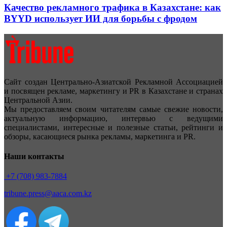
Качество рекламного трафика в Казахстане: как
BYYD использует ИИ для борьбы с фродом
Сайт создан Центрально-Азиатской Рекламной Ассоциацией
и посвящен рекламе, маркетингу и PR в Казахстане и странах
Центральной Азии.
Мы предоставляем своим читателям самые свежие новости,
актуальную информацию, интервью с ведущими
специалистами, интересные и полезные статьи, рейтинги и
обзоры, касающиеся рынка рекламы, маркетинга и PR.
Наши контакты
+7 (708) 983-7884
tribune.press@aaca.com.kz