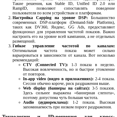
Такие решения, как Stable ID, Unified ID 2.0 или
RampID, позволяют сопоставлять поведение
пользователя по всем устройствам и платформам.
Настройка Capping на уровне DSP:
Большинство
современных DSP-платформ (Demand-Side Platforms),
таких как DV360, Яндекс, GG Ads, предоставляют
функционал для управления частотой показов. Важно
настроить его на уровне всей кампании, а не отдельных
размещений.
Гибкое управление частотой по каналам:
Оптимальная частота показа может сильно
варьироваться в зависимости от канала. Вот несколько
рекомендаций:
CTV (Connected TV):
1-3 показа в неделю.
Высокая вовлеченность, но и быстрое утомление
от повторов.
In-app video (видео в приложениях):
2-4 показа.
Сессии обычно короче, риск раздражения выше.
Web display (баннеры на сайтах):
3-5 показов.
Здесь сильнее выражена «баннерная слепота»,
поэтому допустима чуть большая частота.
Audio (аудиореклама):
1-2 показа. Высокая
запоминаемость при низком пороге раздражения.
Технологии и ID-решения для кросс-