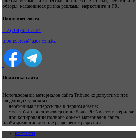
специалистами, интересные и полезные статьи, рейтинги и
обзоры, касающиеся рынка рекламы, маркетинга и PR.
Наши контакты
+7 (708) 983-7884
tribune.press@aaca.com.kz
Политика сайта
Использование материалов сайта Tribune.kz допустимо при
следующих условиях:
— необходима гиперссылка в первом абзаце;
— может быть воспроизведено не более 30% всего материала;
— при копировании полного объёма материалов сайта
необходимо письменное разрешение редакции.
Контакты