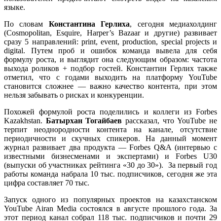
языке.
По словам
Константина Герлиха
, сегодня медиахолдинг
(Cosmopolitan, Esquire, Harper’s Bazaar и другие) развивает
сразу 5 направлений: print, event, production, special projects и
digital. Путем проб и ошибок команда вывела для себя
формулу роста, и выглядит она следующим образом: частота
выхода роликов + подбор гостей. Константин Герлих также
отметил, что с годами выходить на платформу YouTube
становится сложнее — важно качество контента, при этом
нельзя забывать о рисках и конкуренции.
Похожей формулой роста поделились и коллеги из Forbes
Kazakhstan.
Батырхан Тогайбаев
рассказал, что YouTube не
терпит неоднородности контента на канале, отсутствие
периодичности и скучных спикеров. На данный момент
журнал развивает два продукта — Forbes Q&A (интервью с
известными бизнесменами и экспертами) и Forbes U30
(выпуски об участниках рейтинга «30 до 30»). За первый год
работы команда набрала 10 тыс. подписчиков, сегодня же эта
цифра составляет 70 тыс.
Запуск одного из популярных проектов на казахстанском
YouTube Airan Media состоялся в августе прошлого года. За
этот период канал собрал 118 тыс. подписчиков и почти 29