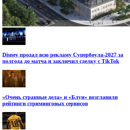
Disney продал всю рекламу Супербоула-2027 за
полгода до матча и заключил сделку с TikTok
«Очень странные дела» и «Блуи» возглавили
рейтинги стриминговых сервисов