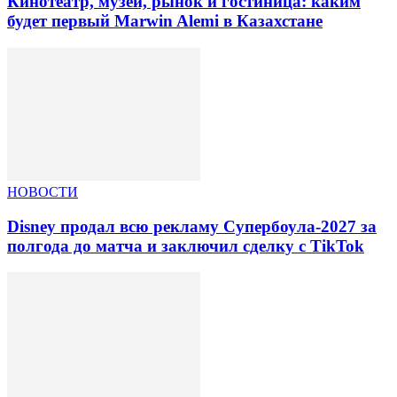
Кинотеатр, музеи, рынок и гостиница: каким
будет первый Marwin Alemi в Казахстане
НОВОСТИ
Disney продал всю рекламу Супербоула-2027 за
полгода до матча и заключил сделку с TikTok