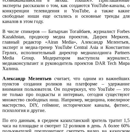
«Омниканальность в медиа: Youtube»
. Приглашенные
эксперты рассказали о том, как создаются YouTube-каналы, о
конкуренции телевидения и YouTube, а также какие
свободные ниши еще остались и основные тренды для
каналов в этом году.
В числе спикеров — Батырхан Тогайбаев, журналист Forbes
Kazakhstan, продюсер медиа проектов, Даурен Меркеев,
главный редактор «Airan Media», Александр Мелентьев,
эксперт и медиа-тренер YouTube Central Asia и Константин
Герлих, исполнительный директор медиахолдинга Partners
Media Group. Модератором выступила журналист,
медиаконсультант и руководитель проектов DAR Tech Мира
Халина.
Александр Мелентьев
считает, что одним из важнейших
пунктов создания роликов на платформе – удержание
внимания пользователя. Он подчеркнул, что YouTube — это
не только про подкасты и интервью, сегодня существуют
множество свободных ниш. Например, медицина, ювелирное
мастерство, DIY, гейминг, исторические каналы, фитнес,
психология и другие.
По его данным, в среднем казахстанский зритель тратит 1,5
часа на площадке и смотрит 12 роликов в день. А более 60%
пользователей предпочитают смотреть видео на казахском