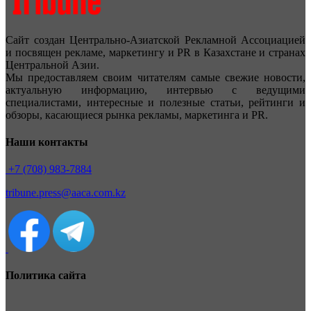
Сайт создан Центрально-Азиатской Рекламной Ассоциацией
и посвящен рекламе, маркетингу и PR в Казахстане и странах
Центральной Азии.
Мы предоставляем своим читателям самые свежие новости,
актуальную информацию, интервью с ведущими
специалистами, интересные и полезные статьи, рейтинги и
обзоры, касающиеся рынка рекламы, маркетинга и PR.
Наши контакты
+7 (708) 983-7884
tribune.press@aaca.com.kz
Политика сайта