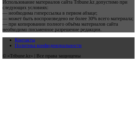
Использование материалов сайта Tribune.kz допустимо при
следующих условиях:
— необходима гиперссылка в первом абзаце;
— может быть воспроизведено не более 30% всего материала;
— при копировании полного объёма материалов сайта
необходимо письменное разрешение редакции.
Контакты
Политика конфиденциальности
© «Tribune.kz» | Все права защищены