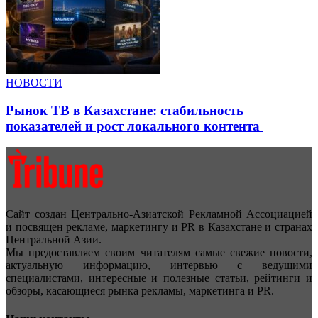
НОВОСТИ
Рынок ТВ в Казахстане: стабильность
показателей и рост локального контента
Сайт создан Центрально-Азиатской Рекламной Ассоциацией
и посвящен рекламе, маркетингу и PR в Казахстане и странах
Центральной Азии.
Мы предоставляем своим читателям самые свежие новости,
актуальную информацию, интервью с ведущими
специалистами, интересные и полезные статьи, рейтинги и
обзоры, касающиеся рынка рекламы, маркетинга и PR.