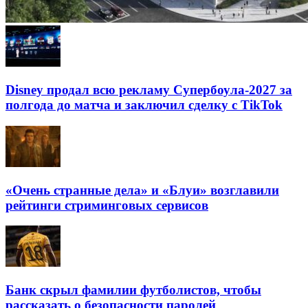
Disney продал всю рекламу Супербоула-2027 за
полгода до матча и заключил сделку с TikTok
«Очень странные дела» и «Блуи» возглавили
рейтинги стриминговых сервисов
Банк скрыл фамилии футболистов, чтобы
рассказать о безопасности паролей