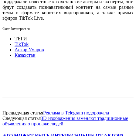
поддержали известные казахстанские авторы и эксперты, они
будут создавать познавательный контент на самые разные
темы в формате коротких видеороликов, а также прямых
эфиров TikTok Live.
Фото lovereport.ru
ТЕГИ
TikTok
Аскар Умаров
Казахстан
Facebook
WhatsApp
Telegram
Предыдущая статья
Реклама в Telegram подорожала
Следующая статья
3D-изображения заменяют традиционные
объявления о пропаже людей
ЭТО МОЖЕТ БЫТЬ ИНТЕРЕСНО
ЕЩЕ ОТ АВТОРА