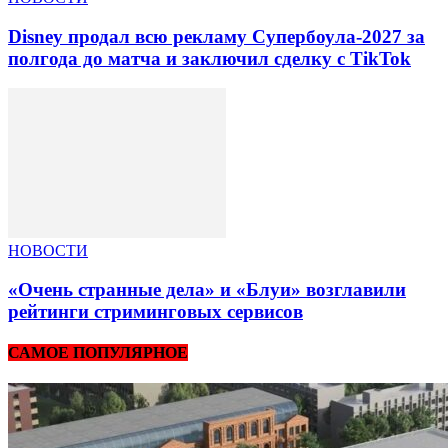
Disney продал всю рекламу Супербоула-2027 за
полгода до матча и заключил сделку с TikTok
НОВОСТИ
«Очень странные дела» и «Блуи» возглавили
рейтинги стриминговых сервисов
САМОЕ ПОПУЛЯРНОЕ