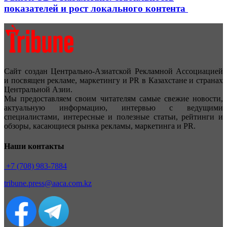
показателей и рост локального контента
Сайт создан Центрально-Азиатской Рекламной Ассоциацией
и посвящен рекламе, маркетингу и PR в Казахстане и странах
Центральной Азии.
Мы предоставляем своим читателям самые свежие новости,
актуальную информацию, интервью с ведущими
специалистами, интересные и полезные статьи, рейтинги и
обзоры, касающиеся рынка рекламы, маркетинга и PR.
Наши контакты
+7 (708) 983-7884
tribune.press@aaca.com.kz