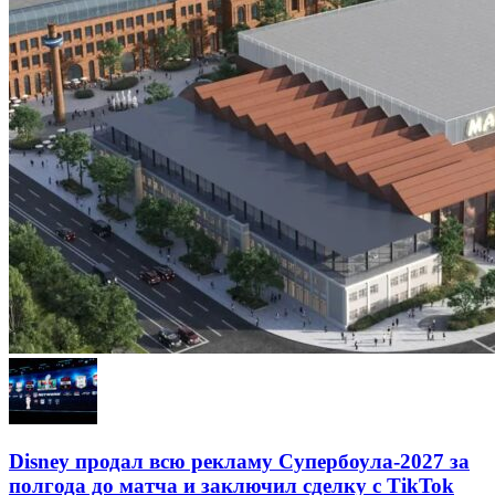
Disney продал всю рекламу Супербоула-2027 за
полгода до матча и заключил сделку с TikTok