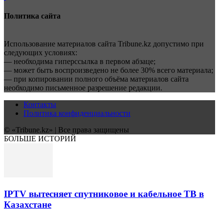
Политика сайта
Использование материалов сайта Tribune.kz допустимо при
следующих условиях:
— необходима гиперссылка в первом абзаце;
— может быть воспроизведено не более 30% всего материала;
— при копировании полного объёма материалов сайта
необходимо письменное разрешение редакции.
Контакты
Политика конфиденциальности
© «Tribune.kz» | Все права защищены
БОЛЬШЕ ИСТОРИЙ
IPTV вытесняет спутниковое и кабельное ТВ в
Казахстане