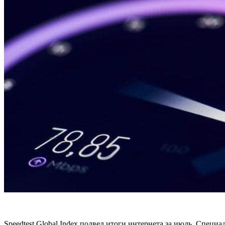
Speedtest Global Index подвел итоги интернета за июль. Спец