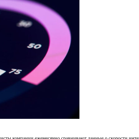
иалисты компании ежемесячно сравнивают данные о скорости инте