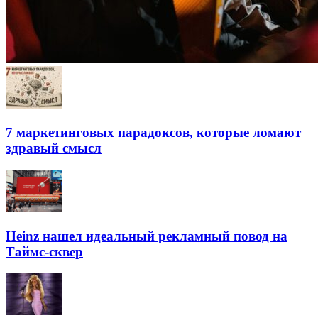
7 маркетинговых парадоксов, которые ломают
здравый смысл
Heinz нашел идеальный рекламный повод на
Таймс-сквер