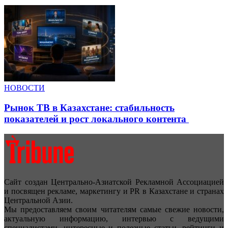
НОВОСТИ
Рынок ТВ в Казахстане: стабильность
показателей и рост локального контента
Сайт создан Центрально-Азиатской Рекламной Ассоциацией
и посвящен рекламе, маркетингу и PR в Казахстане и странах
Центральной Азии.
Мы предоставляем своим читателям самые свежие новости,
актуальную информацию, интервью с ведущими
специалистами, интересные и полезные статьи, рейтинги и