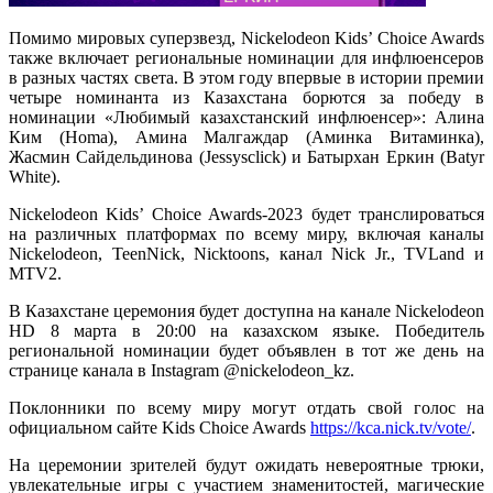
Помимо мировых суперзвезд, Nickelodeon Kids’ Choice Awards
также включает региональные номинации для инфлюенсеров
в разных частях света. В этом году впервые в истории премии
четыре номинанта из Казахстана борются за победу в
номинации «Любимый казахстанский инфлюенсер»: Алина
Ким (Homa), Амина Малгаждар (Аминка Витаминка),
Жасмин Сайдельдинова (Jessysclick) и Батырхан Еркин (Batyr
White).
Nickelodeon Kids’ Choice Awards-2023 будет транслироваться
на различных платформах по всему миру, включая каналы
Nickelodeon, TeenNick, Nicktoons, канал Nick Jr., TVLand и
MTV2.
В Казахстане церемония будет доступна на канале Nickelodeon
HD 8 марта в 20:00 на казахском языке. Победитель
региональной номинации будет объявлен в тот же день на
странице канала в Instagram @nickelodeon_kz.
Поклонники по всему миру могут отдать свой голос на
официальном сайте Kids Choice Awards
https://kca.nick.tv/vote/
.
На церемонии зрителей будут ожидать невероятные трюки,
увлекательные игры с участием знаменитостей, магические