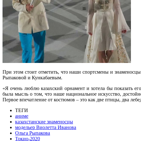
При этом стоит отметить, что наши спортсмены и знаменосцы
Рыпаковой и Кункабаевым.
«Я очень люблю казахский орнамент и хотела бы показать ег
была мысль о том, что наше национальное искусство, достойн
Первое впечатление от костюмов – это как две птицы, два лебе
ТЕГИ
аниме
казахстанские знаменосцы
модельер Виолетта Иванова
Ольга Рыпакова
Токио-2020