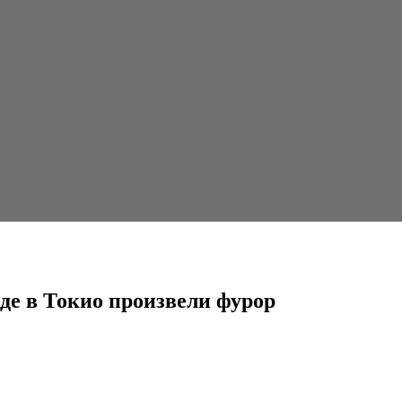
роизвели фурор
де в Токио произвели фурор