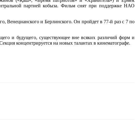
инов («Қаш», «Время патриотов» и «Хранитель») и Ермек
ентральной партией кобыза. Фильм снят при поддержке НАО
, Венецианского и Берлинского. Он пройдет в 77-й раз с 7 по
оящего и будущего, существующее вне всяких различий форм и
Секция концентрируется на новых талантах в кинематографе.