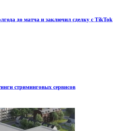
олгода до матча и заключил сделку с TikTok
тинги стриминговых сервисов