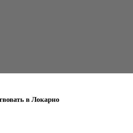
рно
твовать в Локарно