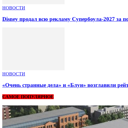
НОВОСТИ
Disney продал всю рекламу Супербоула-2027 за п
НОВОСТИ
«Очень странные дела» и «Блуи» возглавили рей
САМОЕ ПОПУЛЯРНОЕ