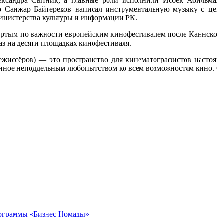
сандра Сытник, а главные роли исполнили Исбек Абильмаж
р Санжар Байтереков написал инструментальную музыку с ц
инистерства культуры и информации РК.
ртым по важности европейским кинофестивалем после Каннского
аз на десяти площадках кинофестиваля.
 режиссёров) — это пространство для кинематографистов наст
анное неподдельным любопытством ко всем возможностям кино. 
рограммы «Бизнес Номады»