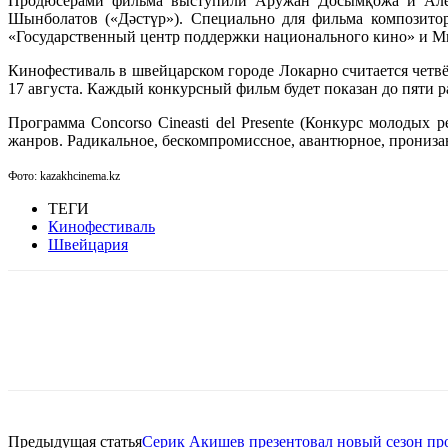
Продюсерами фильма выступили Аружан Досымқожа и Алек
Шынболатов («Дәстүр»). Специально для фильма композито
«Государственный центр поддержки национального кино» и М
Кинофестиваль в швейцарском городе Локарно считается четвё
17 августа. Каждый конкурсный фильм будет показан до пяти р
Программа Concorso Cineasti del Presente (Конкурс молодых
жанров. Радикальное, бескомпромиссное, авантюрное, прониз
Фото: kazakhcinema.kz
ТЕГИ
Кинофестиваль
Швейцария
Facebook
WhatsApp
Telegram
Предыдущая статья
Серик Акишев презентовал новый сезон п