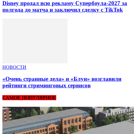
Disney продал всю рекламу Супербоула-2027 за
полгода до матча и заключил сделку с TikTok
НОВОСТИ
«Очень странные дела» и «Блуи» возглавили
рейтинги стриминговых сервисов
САМОЕ ПОПУЛЯРНОЕ