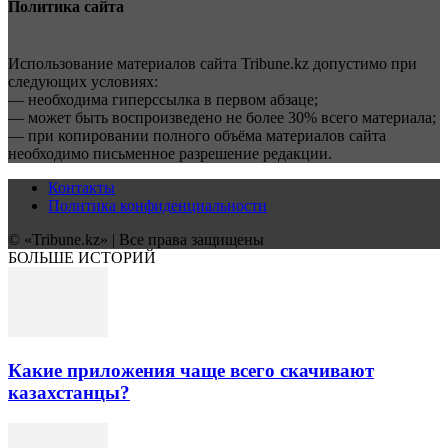
Политика сайта
Использование материалов сайта Tribune.kz допустимо при
следующих условиях:
— необходима гиперссылка в первом абзаце;
— может быть воспроизведено не более 30% всего материала;
— при копировании полного объёма материалов сайта
необходимо письменное разрешение редакции.
Контакты
Политика конфиденциальности
© «Tribune.kz» | Все права защищены
БОЛЬШЕ ИСТОРИЙ
Какие приложения чаще всего скачивают
казахстанцы?