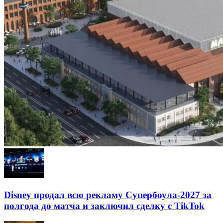
Disney продал всю рекламу Супербоула-2027 за
полгода до матча и заключил сделку с TikTok