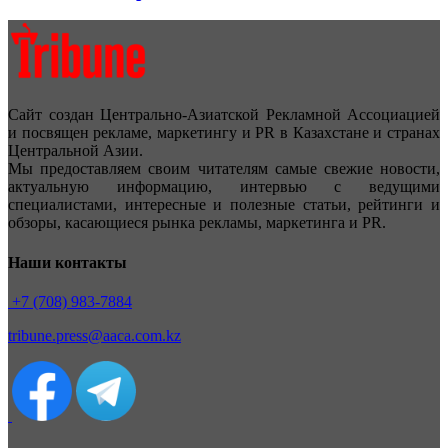
Сайт создан Центрально-Азиатской Рекламной Ассоциацией
и посвящен рекламе, маркетингу и PR в Казахстане и странах
Центральной Азии.
Мы предоставляем своим читателям самые свежие новости,
актуальную информацию, интервью с ведущими
специалистами, интересные и полезные статьи, рейтинги и
обзоры, касающиеся рынка рекламы, маркетинга и PR.
Наши контакты
+7 (708) 983-7884
tribune.press@aaca.com.kz