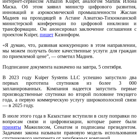
интернет-сервисом Amazon Kuiper, аналогом Starlink Илона
Маска. Об этом заявил министр цифрового развития,
инноваций и аэрокосмической промышленности Жаслан
Мадиев на проходящей в Астане Азиатско-Тихоокеанской
министерской конференции по цифровой инклюзии и
трансформации. Он анонсировал заключение соглашения с
проектом Kuiper,
пишет
Казинформ.
«Я думаю, что, развивая конкуренцию в этом направлении,
мы можем получать более качественные услуги для граждан
по приемлемой цене”, — отметил Мадиев.
Подписание документа назначено на завтра, 5 сентября.
В 2023 году Kuiper Systems LLC успешно запустило два
первых прототипа спутников из более 3 000
запланированных. Компания надеется запустить первые
производственные спутники во второй половине текущего
года, а первую коммерческую услугу широкополосной связи
— в 2025 году.
В июле этого года в Казахстане вступили в силу поправки по
вопросам связи и цифровизации, которые ранее были
приняты
Мажилисом, Сенатом и подписаны президентом.
Задачами закона называли правовую модель использования
спутникового интернета от зарубежных компаний.