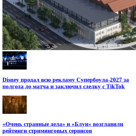
Disney продал всю рекламу Супербоула-2027 за
полгода до матча и заключил сделку с TikTok
«Очень странные дела» и «Блуи» возглавили
рейтинги стриминговых сервисов