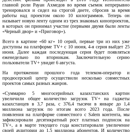
главной роли Рауан Ахмедов во время съемок непрерывно
тренировался и сидел на строгой диете, сбросив за время
работы над проектом около 10 килограммов. Теперь он
называет новую ленту одним из трех знаковых кинопроектов,
в которых он принимал участие (первыми двумя были ленты
«Черный двор» и «Приговор»).
Всего в картине «60 кг» 10 серий, первые три из них уже
доступны на платформе TV+ с 10 июня, 4-я серия выйдет 25
июня. Далее каждая последующая серия будет появляться
еженедельно по вторникам. Заключительную серию
пользователи TV+ увидят 6 августа.
На протяжении прошлого года телеком-оператор и
продюсерский центр осуществили несколько совместных
проектов самых разных жанров.
«Суммарно 5 многосерийных казахстанских картин
увеличили общее количество загрузок TV+ на гаджеты
казахстанцев в 3,7 раза, с 376,4 тысячи в январе до 1,4
миллиона загрузок по итогам всего 2023 года. После
появления на платформе совместного с Sәlem контента, мы
зафиксировали десятикратный рост платных подписок на
TV+, а в марте текущего года констатировали увеличение
своей аудитории до 1,5 миллиона абонентов. И количество