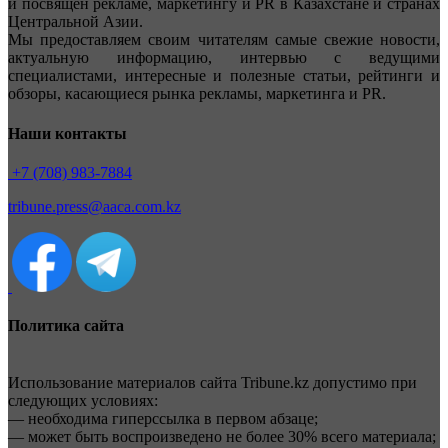
и посвящен рекламе, маркетингу и PR в Казахстане и странах
Центральной Азии.
Мы предоставляем своим читателям самые свежие новости,
актуальную информацию, интервью с ведущими
специалистами, интересные и полезные статьи, рейтинги и
обзоры, касающиеся рынка рекламы, маркетинга и PR.
Наши контакты
+7 (708) 983-7884
tribune.press@aaca.com.kz
Политика сайта
Использование материалов сайта Tribune.kz допустимо при
следующих условиях:
— необходима гиперссылка в первом абзаце;
— может быть воспроизведено не более 30% всего материала;