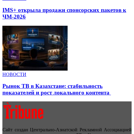
IMS+ открыла продажи спонсорских пакетов к
ЧМ-2026
НОВОСТИ
Рынок ТВ в Казахстане: стабильность
показателей и рост локального контента
Сайт создан Центрально-Азиатской Рекламной Ассоциацией