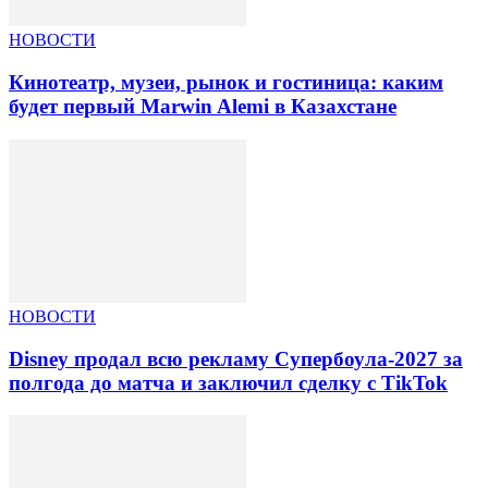
НОВОСТИ
Кинотеатр, музеи, рынок и гостиница: каким
будет первый Marwin Alemi в Казахстане
НОВОСТИ
Disney продал всю рекламу Супербоула-2027 за
полгода до матча и заключил сделку с TikTok