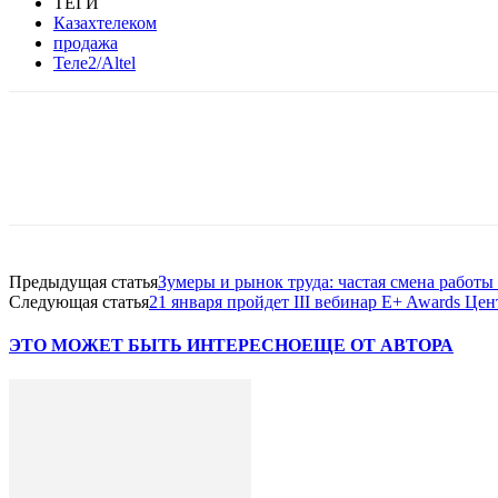
ТЕГИ
Казахтелеком
продажа
Теле2/Altel
Facebook
WhatsApp
Telegram
Предыдущая статья
Зумеры и рынок труда: частая смена работы
Следующая статья
21 января пройдет III вебинар E+ Awards Цен
ЭТО МОЖЕТ БЫТЬ ИНТЕРЕСНО
ЕЩЕ ОТ АВТОРА