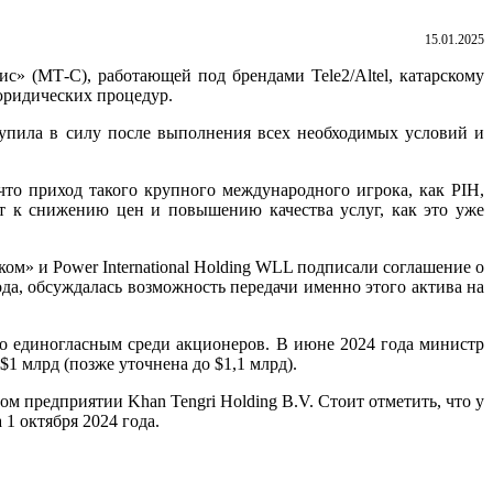
15.01.2025
» (МТ-С), работающей под брендами Tele2/Altel, катарскому
 юридических процедур.
тупила в силу после выполнения всех необходимых условий и
 что приход такого крупного международного игрока, как PIH,
т к снижению цен и повышению качества услуг, как это уже
ом» и Power International Holding WLL подписали соглашение о
да, обсуждалась возможность передачи именно этого актива на
ыло единогласным среди акционеров. В июне 2024 года министр
 млрд (позже уточнена до $1,1 млрд).
м предприятии Khan Tengri Holding B.V. Стоит отметить, что у
1 октября 2024 года.