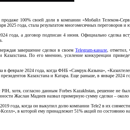
 продаже 100% своей доли в компании «Мобайл Телеком-Сервис
аря 2025 года, стала результатом многомесячных переговоров и
024 года, а договор подписан 4 июня. Официально сделка вс
а.
тверждая завершение сделки в своем
Telegram-канале
, отметил,
ли Казахстана. По его мнению, усиление конкуренции приведе
 в феврале 2024 года, когда ФНБ «Самрук-Казына», «Казахтелек
президентов Казахстана и Катара. Еще раньше, в январе 2024 го
 PIH, хотя, согласно данным Forbes Kazakhstan, решение не б
ости Жаслан Мадиев назвал примерную сумму сделки – около $1
019 года, когда он выкупил долю компании Tele2 в их совместно
Кселл», в которой ему принадлежит 51% акций по состоянию на 