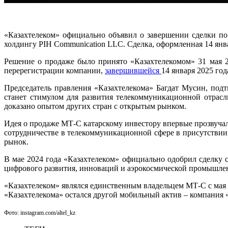
«Казахтелеком» официально объявил о завершении сделки по
холдингу PIH Communication LLC. Сделка, оформленная 14 янв
Решение о продаже было принято «Казахтелекомом» 31 мая 2
перерегистрации компании,
завершившейся
14 января 2025 год
Председатель правления «Казахтелекома» Багдат Мусин, под
станет стимулом для развития телекоммуникационной отрас
доказано опытом других стран с открытым рынком.
Идея о продаже МТ-С катарскому инвестору впервые прозвучала
сотрудничестве в телекоммуникационной сфере в присутствии 
рынок.
В мае 2024 года «Казахтелеком» официально одобрил сделку с
цифрового развития, инноваций и аэрокосмической промышленн
«Казахтелеком» являлся единственным владельцем МТ-С с мая 2
«Казахтелекома» остался другой мобильный актив – компания «
Фото: instagram.com/altel_kz