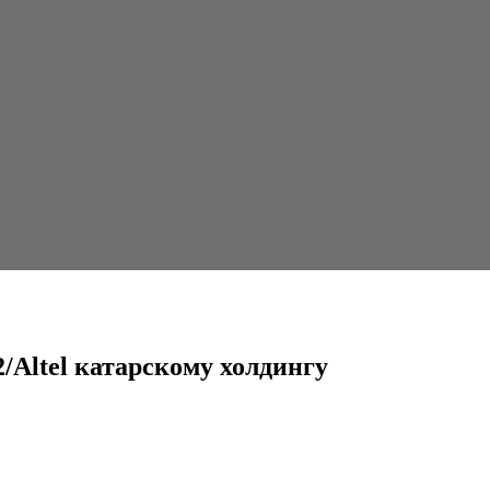
кому холдингу
/Altel катарскому холдингу