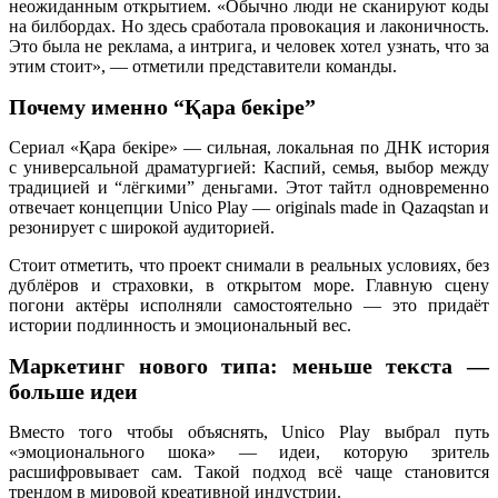
неожиданным открытием. «Обычно люди не сканируют коды
на билбордах. Но здесь сработала провокация и лаконичность.
Это была не реклама, а интрига, и человек хотел узнать, что за
этим стоит», — отметили представители команды.
Почему именно “Қара бекіре”
Сериал «Қара бекіре» — сильная, локальная по ДНК история
с универсальной драматургией: Каспий, семья, выбор между
традицией и “лёгкими” деньгами. Этот тайтл одновременно
отвечает концепции Unico Play — originals made in Qazaqstan и
резонирует с широкой аудиторией.
Стоит отметить, что проект снимали в реальных условиях, без
дублёров и страховки, в открытом море. Главную сцену
погони актёры исполняли самостоятельно — это придаёт
истории подлинность и эмоциональный вес.
Маркетинг нового типа: меньше текста —
больше идеи
Вместо того чтобы объяснять, Unico Play выбрал путь
«эмоционального шока» — идеи, которую зритель
расшифровывает сам. Такой подход всё чаще становится
трендом в мировой креативной индустрии.