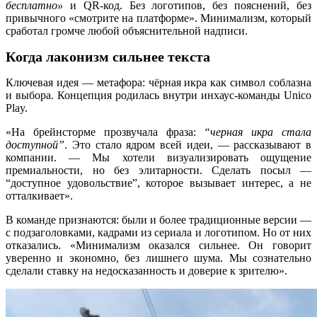
бесплатно»
и QR-код. Без логотипов, без пояснений, без
привычного «смотрите на платформе». Минимализм, который
сработал громче любой объяснительной надписи.
Когда лаконизм сильнее текста
Ключевая идея — метафора: чёрная икра как символ соблазна
и выбора. Концепция родилась внутри инхаус-команды Unico
Play.
«На брейнсторме прозвучала фраза:
“черная икра стала
доступной”
. Это стало ядром всей идеи, — рассказывают в
компании. — Мы хотели визуализировать ощущение
премиальности, но без элитарности. Сделать посыл —
“доступное удовольствие”, которое вызывает интерес, а не
отталкивает».
В команде признаются: были и более традиционные версии —
с подзаголовками, кадрами из сериала и логотипом. Но от них
отказались. «Минимализм оказался сильнее. Он говорит
уверенно и экономно, без лишнего шума. Мы сознательно
сделали ставку на недосказанность и доверие к зрителю».