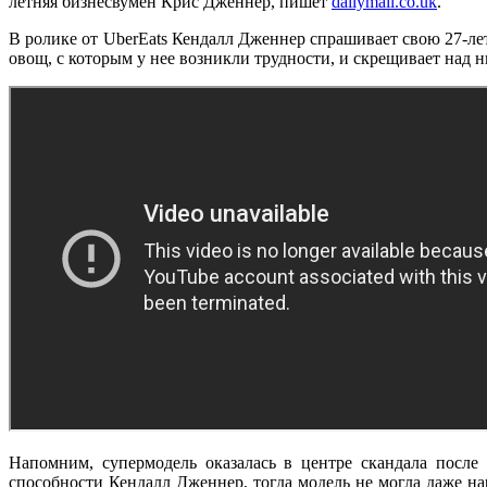
летняя бизнесвумен Крис Дженнер, пишет
dailymail.co.uk
.
В ролике от UberEats Кендалл Дженнер спрашивает свою 27-летн
овощ, с которым у нее возникли трудности, и скрещивает над 
Напомним, супермодель оказалась в центре скандала посл
способности Кендалл Дженнер, тогда модель не могла даже нар