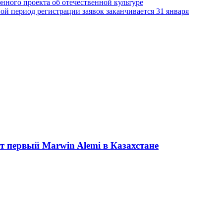
онного проекта об отечественной культуре
й период регистрации заявок заканчивается 31 января
ет первый Marwin Alemi в Казахстане