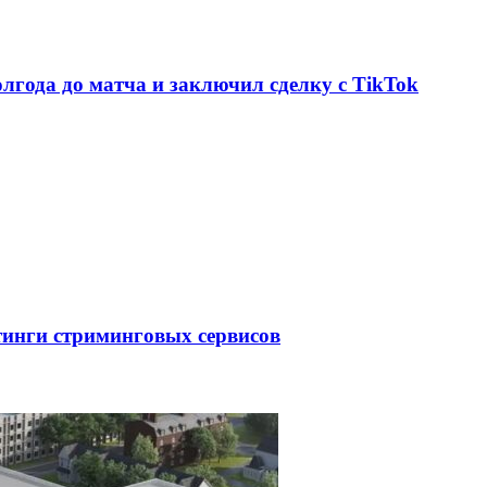
олгода до матча и заключил сделку с TikTok
тинги стриминговых сервисов