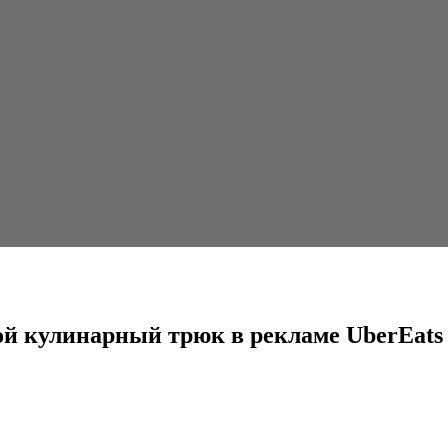
 трюк в рекламе UberEats
ой кулинарный трюк в рекламе UberEats