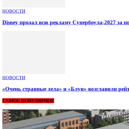
НОВОСТИ
Disney продал всю рекламу Супербоула-2027 за п
НОВОСТИ
«Очень странные дела» и «Блуи» возглавили рей
САМОЕ ПОПУЛЯРНОЕ