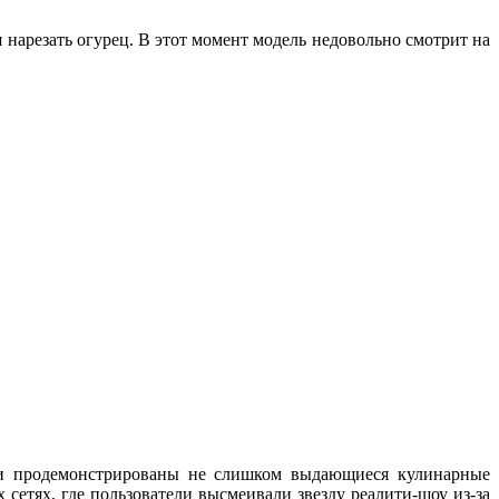
я нарезать огурец. В этот момент модель недовольно смотрит на
ыли продемонстрированы не слишком выдающиеся кулинарные
 сетях, где пользователи высмеивали звезду реалити-шоу из-за