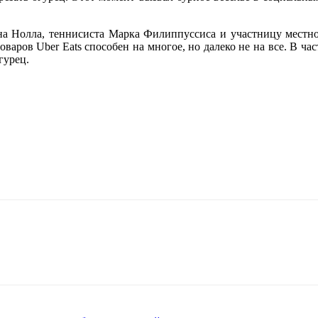
на Нолла, теннисиста Марка Филиппуссиса и участницу местно
варов Uber Eats способен на многое, но далеко не на все. В ча
гурец.