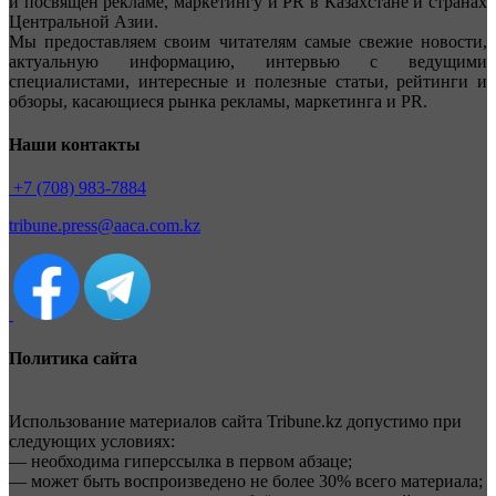
и посвящен рекламе, маркетингу и PR в Казахстане и странах
Центральной Азии.
Мы предоставляем своим читателям самые свежие новости,
актуальную информацию, интервью с ведущими
специалистами, интересные и полезные статьи, рейтинги и
обзоры, касающиеся рынка рекламы, маркетинга и PR.
Наши контакты
+7 (708) 983-7884
tribune.press@aaca.com.kz
Политика сайта
Использование материалов сайта Tribune.kz допустимо при
следующих условиях:
— необходима гиперссылка в первом абзаце;
— может быть воспроизведено не более 30% всего материала;