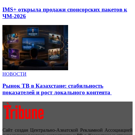
IMS+ открыла продажи спонсорских пакетов к
ЧМ-2026
НОВОСТИ
Рынок ТВ в Казахстане: стабильность
показателей и рост локального контента
Сайт создан Центрально-Азиатской Рекламной Ассоциацией