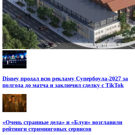
Disney продал всю рекламу Супербоула-2027 за
полгода до матча и заключил сделку с TikTok
«Очень странные дела» и «Блуи» возглавили
рейтинги стриминговых сервисов