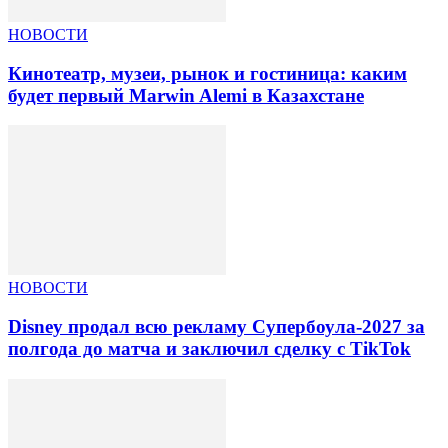
НОВОСТИ
Кинотеатр, музеи, рынок и гостиница: каким
будет первый Marwin Alemi в Казахстане
НОВОСТИ
Disney продал всю рекламу Супербоула-2027 за
полгода до матча и заключил сделку с TikTok