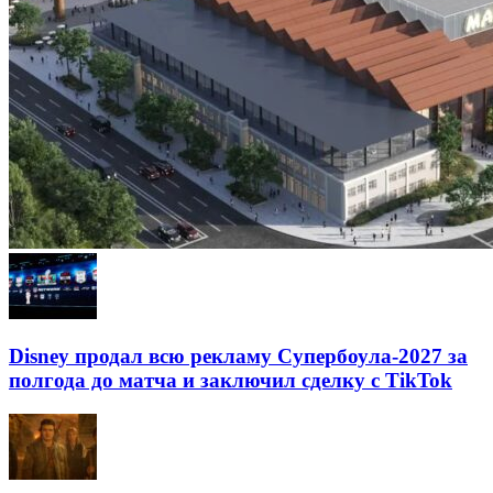
Disney продал всю рекламу Супербоула-2027 за
полгода до матча и заключил сделку с TikTok