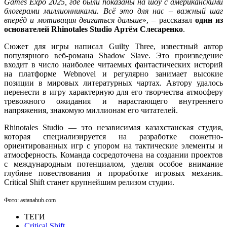
Games Expo 2025, где были показаны на шоу с американскими
блогерами миллионниками. Всё это для нас – важный шаг
вперёд и мотивация двигаться дальше
», – рассказал
один из
основателей Rhinotales Studio Артём Слесаренко
.
Сюжет для игры написал Guilty Three, известный автор
популярного веб-романа Shadow Slave. Это произведение
входит в число наиболее читаемых фантастических историй
на платформе Webnovel и регулярно занимает высокие
позиции в мировых литературных чартах. Автору удалось
перенести в игру характерную для его творчества атмосферу
тревожного ожидания и нарастающего внутреннего
напряжения, знакомую миллионам его читателей.
Rhinotales Studio — это независимая казахстанская студия,
которая специализируется на разработке сюжетно-
ориентированных игр с упором на тактические элементы и
атмосферность. Команда сосредоточена на создании проектов
с международным потенциалом, уделяя особое внимание
глубине повествования и проработке игровых механик.
Critical Shift станет крупнейшим релизом студии.
Фото: astanahub.com
ТЕГИ
Critical Shift