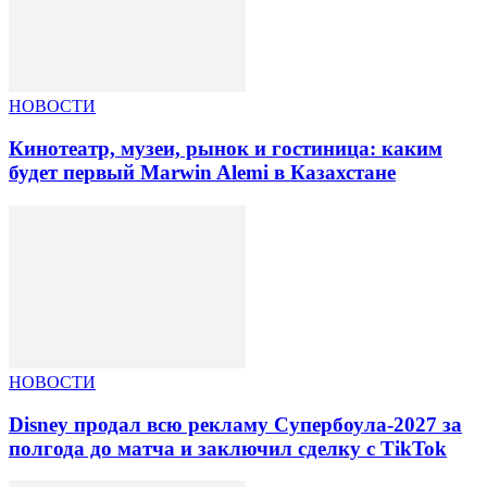
НОВОСТИ
Кинотеатр, музеи, рынок и гостиница: каким
будет первый Marwin Alemi в Казахстане
НОВОСТИ
Disney продал всю рекламу Супербоула-2027 за
полгода до матча и заключил сделку с TikTok