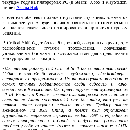
текущем году на платформах PC (в Steam), Xbox и PlayStation,
пишет
Astana Hub
.
Создатели обещают полное отсутствие случайных элементов
в геймплее: успех будет целиком зависеть от стратегического
мышления, тщательного планирования и принятых игроком
решений.
В Critical Shift будет более 30 уровней, созданных вручную, с
разнообразными путями прохождения, ловушками,
уникальными биомами и возможностями для стравливания
конкурирующих фракций.
«
Мы начали работу над Critical Shift более пяти лет назад.
Сейчас в команде 30 человек – художники, геймдизайнеры,
сценаристы и программисты. По нашим оценкам это один из
самых крупных медиапроектов среди видеоигр и кино,
созданных в Казахстане. Мы ориентируемся на аудиторию из
США, Европы и Китая – именно с этими регионами у нас уже
есть опыт. Анонс состоялся 21 мая. Мы рады, что уже на
первом этапе получили тёплые отклики. Трейлер вышел
эксклюзивом на IGN China, а позже был опубликован
крупнейшими мировыми игровыми медиа. IGN USA, одно из
самых авторитетных изданий в индустрии, разместило
трейлер у себя на канале. Также мы приняли участие в OTK