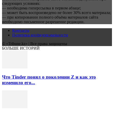
следующих условиях:
— необходима гиперссылка в первом абзаце;
— может быть воспроизведено не более 30% всего материала;
— при копировании полного объёма материалов сайта
необходимо письменное разрешение редакции.
Контакты
Политика конфиденциальности
© «Tribune.kz» | Все права защищены
БОЛЬШЕ ИСТОРИЙ
Что Tinder понял о поколении Z и как это
изменило его...