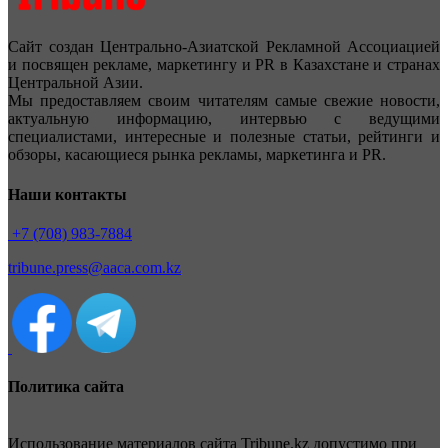
Сайт создан Центрально-Азиатской Рекламной Ассоциацией
и посвящен рекламе, маркетингу и PR в Казахстане и странах
Центральной Азии.
Мы предоставляем своим читателям самые свежие новости,
актуальную информацию, интервью с ведущими
специалистами, интересные и полезные статьи, рейтинги и
обзоры, касающиеся рынка рекламы, маркетинга и PR.
Наши контакты
+7 (708) 983-7884
tribune.press@aaca.com.kz
Политика сайта
Использование материалов сайта Tribune.kz допустимо при