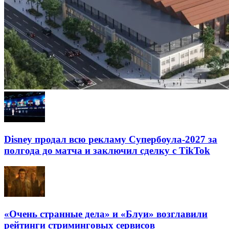
Disney продал всю рекламу Супербоула-2027 за
полгода до матча и заключил сделку с TikTok
«Очень странные дела» и «Блуи» возглавили
рейтинги стриминговых сервисов