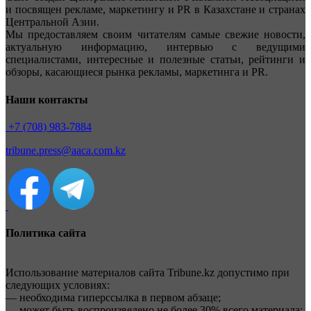
и посвящен рекламе, маркетингу и PR в Казахстане и странах
Центральной Азии.
Мы предоставляем своим читателям самые свежие новости,
актуальную информацию, интервью с ведущими
специалистами, интересные и полезные статьи, рейтинги и
обзоры, касающиеся рынка рекламы, маркетинга и PR.
Наши контакты
+7 (708) 983-7884
tribune.press@aaca.com.kz
Политика сайта
Использование материалов сайта Tribune.kz допустимо при
следующих условиях:
— необходима гиперссылка в первом абзаце;
— может быть воспроизведено не более 30% всего материала;