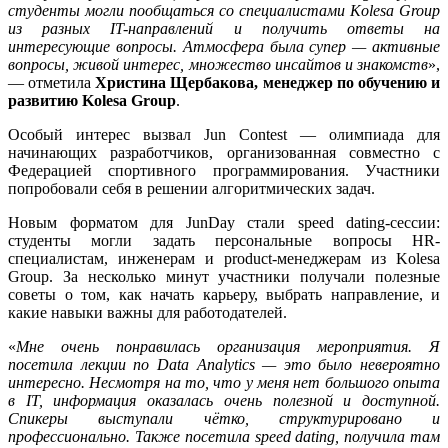
студенты могли пообщаться со специалистами Kolesa Group
из разных IT-направлений и получить ответы на
интересующие вопросы. Атмосфера была супер — активные
вопросы, живой интерес, множество инсайтов и знакомств
»,
— отметила
Христина Щербакова, менеджер по обучению и
развитию Kolesa Group
.
Особый интерес вызвал Jun Contest — олимпиада для
начинающих разработчиков, организованная совместно с
Федерацией спортивного программирования. Участники
попробовали себя в решении алгоритмических задач.
Новым форматом для JunDay стали speed dating-сессии:
студенты могли задать персональные вопросы HR-
специалистам, инженерам и product-менеджерам из Kolesa
Group. За несколько минут участники получали полезные
советы о том, как начать карьеру, выбрать направление, и
какие навыки важны для работодателей.
«
Мне очень понравилась организация мероприятия. Я
посетила лекции по Data Analytics — это было невероятно
интересно. Несмотря на то, что у меня нет большого опыта
в IT, информация оказалась очень полезной и доступной.
Спикеры выступали чётко, структурировано и
профессионально. Также посетила speed dating, получила там