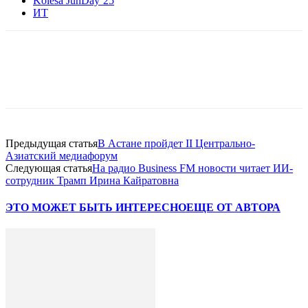
Kolesa JunDay’25
ИТ
Facebook
WhatsApp
Telegram
Предыдущая статья
В Астане пройдет II Центрально-
Азиатский медиафорум
Следующая статья
На радио Business FM новости читает ИИ-
сотрудник Трамп Ирина Кайратовна
ЭТО МОЖЕТ БЫТЬ ИНТЕРЕСНО
ЕЩЕ ОТ АВТОРА