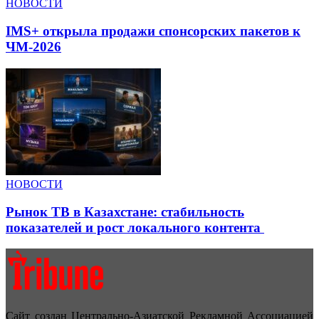
НОВОСТИ
IMS+ открыла продажи спонсорских пакетов к
ЧМ-2026
НОВОСТИ
Рынок ТВ в Казахстане: стабильность
показателей и рост локального контента
Сайт создан Центрально-Азиатской Рекламной Ассоциацией