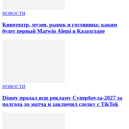
НОВОСТИ
Кинотеатр, музеи, рынок и гостиница: каким
будет первый Marwin Alemi в Казахстане
НОВОСТИ
Disney продал всю рекламу Супербоула-2027 за
полгода до матча и заключил сделку с TikTok