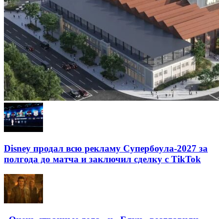
Disney продал всю рекламу Супербоула-2027 за
полгода до матча и заключил сделку с TikTok