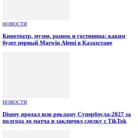
НОВОСТИ
Кинотеатр, музеи, рынок и гостиница: каким
будет первый Marwin Alemi в Казахстане
НОВОСТИ
Disney продал всю рекламу Супербоула-2027 за
полгода до матча и заключил сделку с TikTok