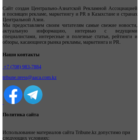
Сайт создан Центрально-Азиатской Рекламной Ассоциацией
и посвящен рекламе, маркетингу и PR в Казахстане и странах
Центральной Азии.
Мы предоставляем своим читателям самые свежие новости,
актуальную информацию, интервью с ведущими
специалистами, интересные и полезные статьи, рейтинги и
обзоры, касающиеся рынка рекламы, маркетинга и PR.
Наши контакты
+7 (708) 983-7884
tribune.press@aaca.com.kz
Политика сайта
Использование материалов сайта Tribune.kz допустимо при
следующих условиях: