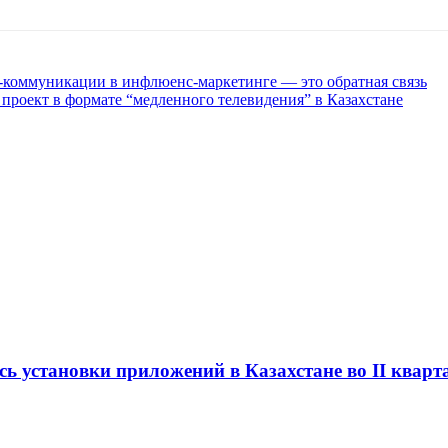
-коммуникации в инфлюенс-маркетинге — это обратная связь
й проект в формате “медленного телевидения” в Казахстане
сь установки приложений в Казахстане во II кварт