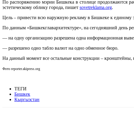
По распоряжению мэрии Бишкека в столице продолжаются раб
эстетическому облику города, пишет
sovetreklama.org
.
Цель – привести всю наружную рекламу в Бишкеке к единому э
По данным «Бишкекглавархитектуре», на сегодняшний день ре
— на одну организацию разрешена одна информационная вывес
— разрешено одно табло валют на одно обменное бюро.
На данный момент все остальные конструкции – кронштейны, 
Фото reporter.akipress.org
ТЕГИ
Бишкек
Кыргызстан
Facebook
WhatsApp
Telegram