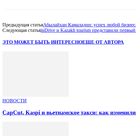
Предыдущая статья
Абылайхан Камаладин: успех любой бизнес
Следующая статья
inDrive и Kazakh tourism представили первы
ЭТО МОЖЕТ БЫТЬ ИНТЕРЕСНО
ЕЩЕ ОТ АВТОРА
НОВОСТИ
CapCut, Kaspi и вьетнамское такси: как изменили