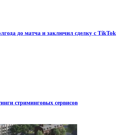
олгода до матча и заключил сделку с TikTok
тинги стриминговых сервисов