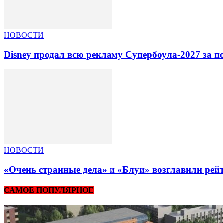
НОВОСТИ
Disney продал всю рекламу Супербоула-2027 за п
НОВОСТИ
«Очень странные дела» и «Блуи» возглавили рей
САМОЕ ПОПУЛЯРНОЕ