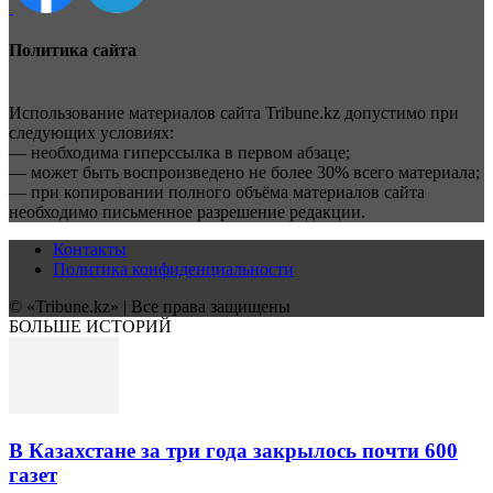
Политика сайта
Использование материалов сайта Tribune.kz допустимо при
следующих условиях:
— необходима гиперссылка в первом абзаце;
— может быть воспроизведено не более 30% всего материала;
— при копировании полного объёма материалов сайта
необходимо письменное разрешение редакции.
Контакты
Политика конфиденциальности
© «Tribune.kz» | Все права защищены
БОЛЬШЕ ИСТОРИЙ
В Казахстане за три года закрылось почти 600
газет