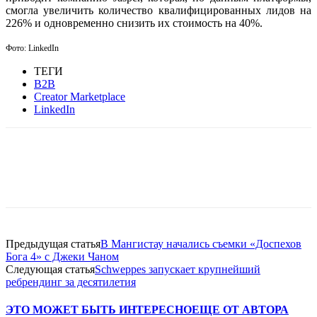
смогла увеличить количество квалифицированных лидов на
226% и одновременно снизить их стоимость на 40%.
Фото:
LinkedIn
ТЕГИ
B2B
Creator Marketplace
LinkedIn
Facebook
WhatsApp
Telegram
Предыдущая статья
В Мангистау начались съемки «Доспехов
Бога 4» с Джеки Чаном
Следующая статья
Schweppes запускает крупнейший
ребрендинг за десятилетия
ЭТО МОЖЕТ БЫТЬ ИНТЕРЕСНО
ЕЩЕ ОТ АВТОРА