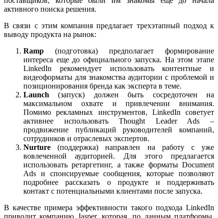
поставщиков, которые были им знакомы еще до начала
активного поиска решения.
В связи с этим компания предлагает трехэтапный подход к
выводу продукта на рынок:
Ramp
(подготовка) предполагает формирование
интереса еще до официального запуска. На этом этапе
LinkedIn рекомендует использовать контентные и
видеоформаты для знакомства аудитории с проблемой и
позиционирования бренда как эксперта в теме.
Launch
(запуск) должен быть сосредоточен на
максимальном охвате и привлечении внимания.
Помимо рекламных инструментов, LinkedIn советует
активнее использовать Thought Leader Ads –
продвижение публикаций руководителей компаний,
сотрудников и отраслевых экспертов.
Nurture
(поддержка) направлен на работу с уже
вовлеченной аудиторией. Для этого предлагается
использовать ретаргетинг, а также форматы Document
Ads и спонсируемые сообщения, которые позволяют
подробнее рассказать о продукте и поддерживать
контакт с потенциальными клиентами после запуска.
В качестве примера эффективности такого подхода LinkedIn
приводит компанию Jasper, которая, по данным платформы,