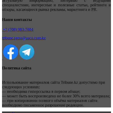
актуальную информацию, интервью с ведущими
специалистами, интересные и полезные статьи, рейтинги и
обзоры, касающиеся рынка рекламы, маркетинга и PR.
Наши контакты
+7 (708) 983-7884
tribune.press@aaca.com.kz
Политика сайта
Использование материалов сайта Tribune.kz допустимо при
следующих условиях:
— необходима гиперссылка в первом абзаце;
— может быть воспроизведено не более 30% всего материала;
— при копировании полного объёма материалов сайта
необходимо письменное разрешение редакции.