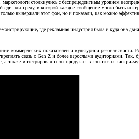
в, маркетологи столкнулись с беспрецедентным уровнем неопред
й сделали среду, в которой каждое сообщение могло быть инте
только выдержали этот фон, но и показали, как можно эффектив
монстрирующие, где рекламная индустрия была и куда она движ
тании коммерческих показателей и культурной резонансности. Р
креплять связь с Gen Z и более взрослыми аудиториями. Так, бр
e, а также интегрировал свои продукты в контексты кантри-му