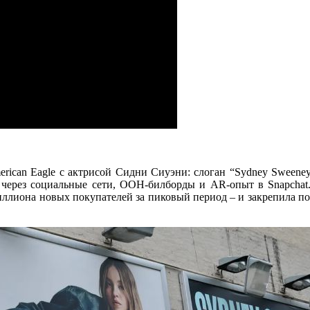
rican Eagle с актрисой Сидни Сиуэни: слоган “Sydney Sweeney
 через социальные сети, OOH-билборды и AR-опыт в Snapchat.
миллиона новых покупателей за пиковый период – и закрепила п