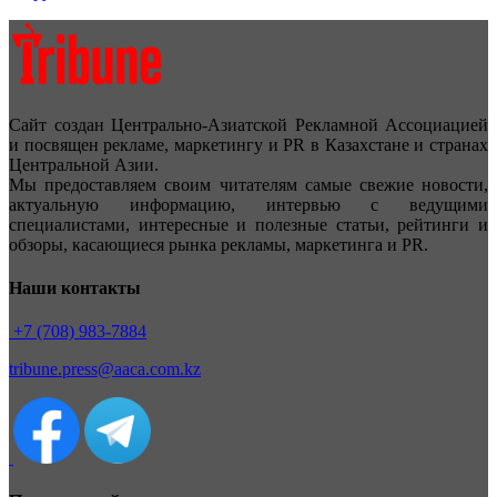
Сайт создан Центрально-Азиатской Рекламной Ассоциацией
и посвящен рекламе, маркетингу и PR в Казахстане и странах
Центральной Азии.
Мы предоставляем своим читателям самые свежие новости,
актуальную информацию, интервью с ведущими
специалистами, интересные и полезные статьи, рейтинги и
обзоры, касающиеся рынка рекламы, маркетинга и PR.
Наши контакты
+7 (708) 983-7884
tribune.press@aaca.com.kz