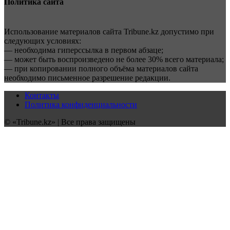
Политика сайта
Использование материалов сайта Tribune.kz допустимо при
следующих условиях:
— необходима гиперссылка в первом абзаце;
— может быть воспроизведено не более 30% всего материала;
— при копировании полного объёма материалов сайта
необходимо письменное разрешение редакции.
Контакты
Политика конфиденциальности
© «Tribune.kz» | Все права защищены