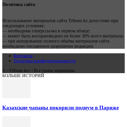
Политика сайта
Использование материалов сайта Tribune.kz допустимо при
следующих условиях:
— необходима гиперссылка в первом абзаце;
— может быть воспроизведено не более 30% всего материала;
— при копировании полного объёма материалов сайта
необходимо письменное разрешение редакции.
Контакты
Политика конфиденциальности
© «Tribune.kz» | Все права защищены
БОЛЬШЕ ИСТОРИЙ
Казахские чапаны покорили подиум в Париже