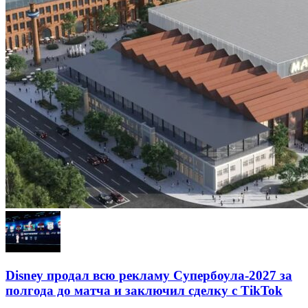
Disney продал всю рекламу Супербоула-2027 за
полгода до матча и заключил сделку с TikTok