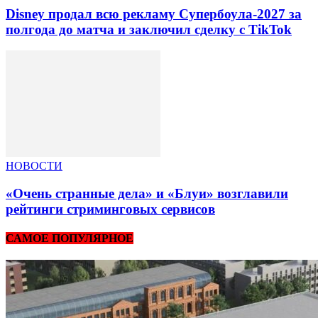
Disney продал всю рекламу Супербоула-2027 за
полгода до матча и заключил сделку с TikTok
НОВОСТИ
«Очень странные дела» и «Блуи» возглавили
рейтинги стриминговых сервисов
САМОЕ ПОПУЛЯРНОЕ