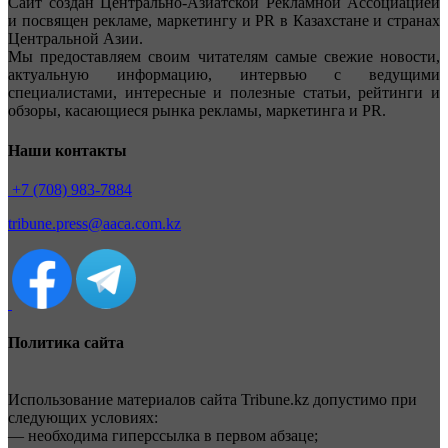
Сайт создан Центрально-Азиатской Рекламной Ассоциацией
и посвящен рекламе, маркетингу и PR в Казахстане и странах
Центральной Азии.
Мы предоставляем своим читателям самые свежие новости,
актуальную информацию, интервью с ведущими
специалистами, интересные и полезные статьи, рейтинги и
обзоры, касающиеся рынка рекламы, маркетинга и PR.
Наши контакты
+7 (708) 983-7884
tribune.press@aaca.com.kz
Политика сайта
Использование материалов сайта Tribune.kz допустимо при
следующих условиях:
— необходима гиперссылка в первом абзаце;