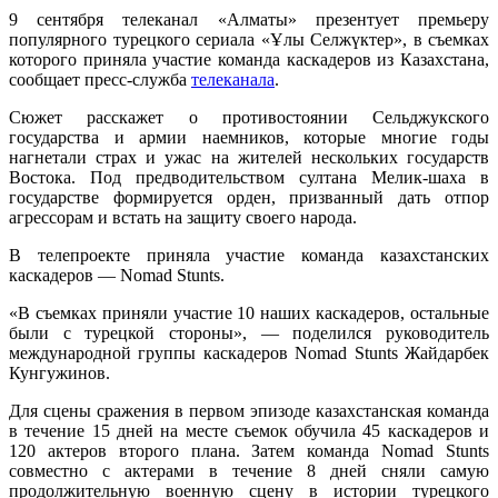
9 сентября телеканал «Алматы» презентует премьеру
популярного турецкого сериала «Ұлы Селжүктер», в съемках
которого приняла участие команда каскадеров из Казахстана,
сообщает пресс-служба
телеканала
.
Сюжет расскажет о противостоянии Сельджукского
государства и армии наемников, которые многие годы
нагнетали страх и ужас на жителей нескольких государств
Востока. Под предводительством султана Мелик-шаха в
государстве формируется орден, призванный дать отпор
агрессорам и встать на защиту своего народа.
В телепроекте приняла участие команда казахстанских
каскадеров — Nomad Stunts.
«В съемках приняли участие 10 наших каскадеров, остальные
были с турецкой стороны», — поделился руководитель
международной группы каскадеров Nomad Stunts Жайдарбек
Кунгужинов.
Для сцены сражения в первом эпизоде казахстанская команда
в течение 15 дней на месте съемок обучила 45 каскадеров и
120 актеров второго плана. Затем команда Nomad Stunts
совместно с актерами в течение 8 дней сняли самую
продолжительную военную сцену в истории турецкого