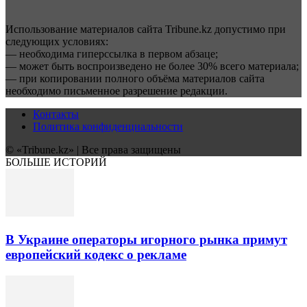
Использование материалов сайта Tribune.kz допустимо при
следующих условиях:
— необходима гиперссылка в первом абзаце;
— может быть воспроизведено не более 30% всего материала;
— при копировании полного объёма материалов сайта
необходимо письменное разрешение редакции.
Контакты
Политика конфиденциальности
© «Tribune.kz» | Все права защищены
БОЛЬШЕ ИСТОРИЙ
В Украине операторы игорного рынка примут
европейский кодекс о рекламе