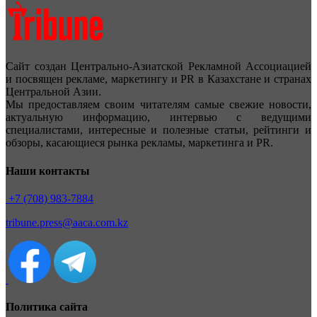
Сайт создан Центрально-Азиатской Рекламной Ассоциацией
и посвящен рекламе, маркетингу и PR в Казахстане и странах
Центральной Азии.
Мы предоставляем своим читателям самые свежие новости,
актуальную информацию, интервью с ведущими
специалистами, интересные и полезные статьи, рейтинги и
обзоры, касающиеся рынка рекламы, маркетинга и PR.
Наши контакты
+7 (708) 983-7884
tribune.press@aaca.com.kz
Политика сайта