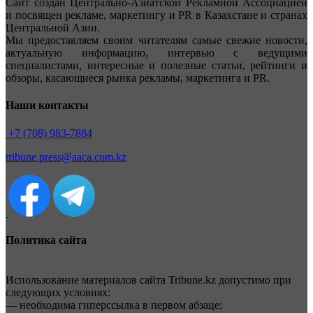
Сайт создан Центрально-Азиатской Рекламной Ассоциацией
и посвящен рекламе, маркетингу и PR в Казахстане и странах
Центральной Азии.
Мы предоставляем своим читателям самые свежие новости,
актуальную информацию, интервью с ведущими
специалистами, интересные и полезные статьи, рейтинги и
обзоры, касающиеся рынка рекламы, маркетинга и PR.
Наши контакты
+7 (708) 983-7884
tribune.press@aaca.com.kz
Политика сайта
Использование материалов сайта Tribune.kz допустимо при
следующих условиях:
— необходима гиперссылка в первом абзаце;