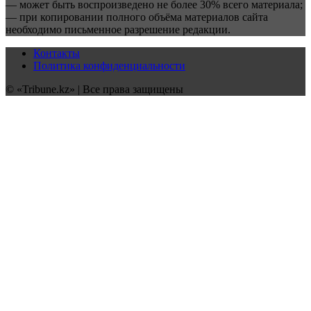
— может быть воспроизведено не более 30% всего материала;
— при копировании полного объёма материалов сайта
необходимо письменное разрешение редакции.
Контакты
Политика конфиденциальности
© «Tribune.kz» | Все права защищены