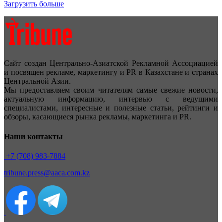
Загрузить больше
Сайт создан Центрально-Азиатской Рекламной Ассоциацией
и посвящен рекламе, маркетингу и PR в Казахстане и странах
Центральной Азии.
Мы предоставляем своим читателям самые свежие новости,
актуальную информацию, интервью с ведущими
специалистами, интересные и полезные статьи, рейтинги и
обзоры, касающиеся рынка рекламы, маркетинга и PR.
Наши контакты
+7 (708) 983-7884
tribune.press@aaca.com.kz