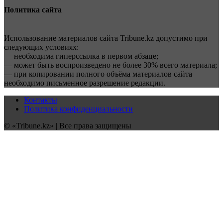
Политика сайта
Использование материалов сайта Tribune.kz допустимо при
следующих условиях:
— необходима гиперссылка в первом абзаце;
— может быть воспроизведено не более 30% всего материала;
— при копировании полного объёма материалов сайта
необходимо письменное разрешение редакции.
Контакты
Политика конфиденциальности
© «Tribune.kz» | Все права защищены