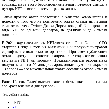
годовых, из-за этого бессмысленные вещи потеряют смысл, а
пузырь NFT вовсе лопнет», — рассказал он.
Такой прогноз автор представил в качестве комментария к
новости о том, что на повторных торгах ставка на первый
твит основателя Twitter Джека Дорси, который был продан в
виде NFT за 2,9 млн. долларов, не дотянула и до 7 тысяч
долларов.
В 2021 году покупателем NFT-твита стал Сина Эстави, CEO
стартапа Bridge Oracle из Малайзии. Он получил цифровой
сертификат с подписью автора поста. При этом публикация
осталась доступна в соцсети. 7 апреля 2022 года Эстави решил
выставить NFT на продажу. Предприниматель рассчитывал
получить за него 50 млн. долларов, однако аукцион закрылся
13 апреля — его максимальная ставка составила около 7 тысяч
долларов.
Ранее Нассим Талеб высказывался о биткоинах — он назвал
его «развлечением для лузеров».
Фото golden-island.net
ТЕГИ
NFT