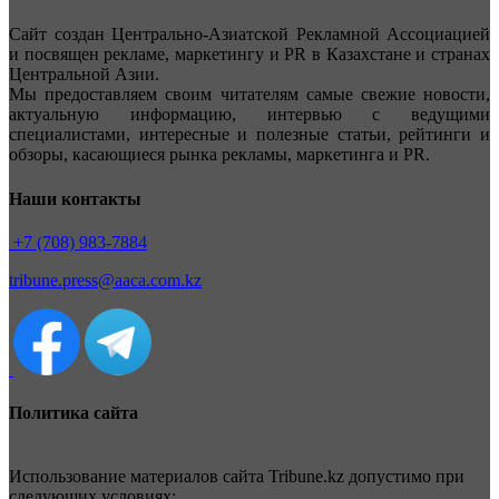
Сайт создан Центрально-Азиатской Рекламной Ассоциацией
и посвящен рекламе, маркетингу и PR в Казахстане и странах
Центральной Азии.
Мы предоставляем своим читателям самые свежие новости,
актуальную информацию, интервью с ведущими
специалистами, интересные и полезные статьи, рейтинги и
обзоры, касающиеся рынка рекламы, маркетинга и PR.
Наши контакты
+7 (708) 983-7884
tribune.press@aaca.com.kz
Политика сайта
Использование материалов сайта Tribune.kz допустимо при
следующих условиях: