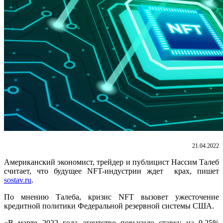
21.04.2022
Американский экономист, трейдер и публицист Нассим Талеб
считает, что будущее NFT-индустрии ждет крах, пишет
sostav.ru
.
По мнению Талеба, кризис NFT вызовет ужесточение
кредитной политики Федеральной резервной системы США.
«В марте 2022 года агентство повысило ставку на 0,25%