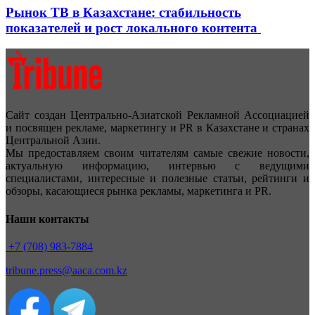
Рынок ТВ в Казахстане: стабильность
показателей и рост локального контента
Сайт создан Центрально-Азиатской Рекламной Ассоциацией
и посвящен рекламе, маркетингу и PR в Казахстане и странах
Центральной Азии.
Мы предоставляем своим читателям самые свежие новости,
актуальную информацию, интервью с ведущими
специалистами, интересные и полезные статьи, рейтинги и
обзоры, касающиеся рынка рекламы, маркетинга и PR.
Наши контакты
+7 (708) 983-7884
tribune.press@aaca.com.kz