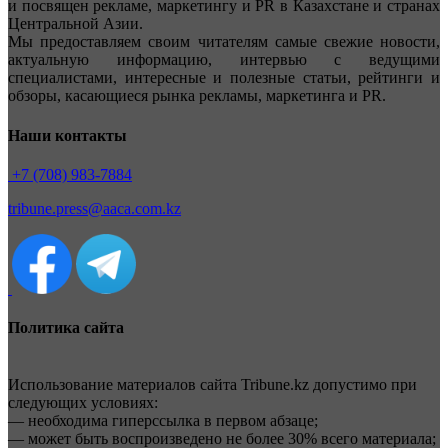
и посвящен рекламе, маркетингу и PR в Казахстане и странах
Центральной Азии.
Мы предоставляем своим читателям самые свежие новости,
актуальную информацию, интервью с ведущими
специалистами, интересные и полезные статьи, рейтинги и
обзоры, касающиеся рынка рекламы, маркетинга и PR.
Наши контакты
+7 (708) 983-7884
tribune.press@aaca.com.kz
Политика сайта
Использование материалов сайта Tribune.kz допустимо при
следующих условиях:
— необходима гиперссылка в первом абзаце;
— может быть воспроизведено не более 30% всего материала;