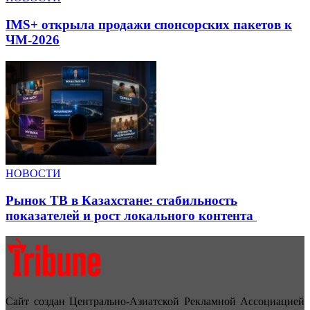
IMS+ открыла продажи спонсорских пакетов к
ЧМ-2026
НОВОСТИ
Рынок ТВ в Казахстане: стабильность
показателей и рост локального контента
Сайт создан Центрально-Азиатской Рекламной Ассоциацией