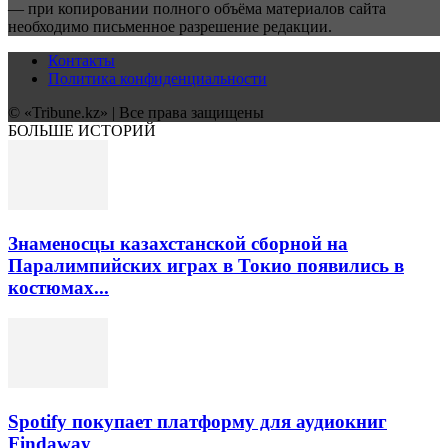
— при копировании полного объёма материалов сайта
необходимо письменное разрешение редакции.
Контакты
Политика конфиденциальности
© «Tribune.kz» | Все права защищены
БОЛЬШЕ ИСТОРИЙ
Знаменосцы казахстанской сборной на
Паралимпийских играх в Токио появились в
костюмах...
Spotify покупает платформу для аудиокниг
Findaway