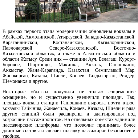
В рамках первого этапа модернизации обновлены вокзалы в
Абайской, Акмолинской, Атырауской, Западно-Казахстанской,
Карагандинской, Костанайской, Кызылординской,
Павлодарской, Северо-Казахстанской, Восточно-
Казахстанской областях, а также в Алматинской области и
области Жетысу. Среди них — станции Аул, Белагаш, Курорт-
Боровое, Шортанды, Макинка, Акколь, Ганюшкино,
Аккыстау, Жана-Караганда, Казахстан, Семиглавый Мар,
Жанакорган, Казалы, Шиели, Конаев, Талдыкорган, Риддер,
Шемонаиха и другие.
Некоторые объекты получили не только современное
оснащение, но и существенно увеличили площади. Так,
площадь вокзала станции Ганюшкино выросла почти втрое,
вокзалы Тайынша, Жанаесиль, Конаев, Казалы, Шиели и ряда
других станций были расширены и адаптированы под
возросший пассажиропоток. На отдельных объектах удлинили
пассажирские платформы, что позволит принимать более
длинные составы и сделает посадку пассажиров безопаснее и
удобнее.