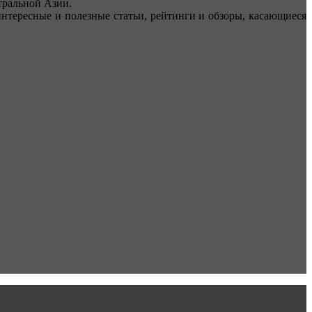
ральной Азии.
тересные и полезные статьи, рейтинги и обзоры, касающиеся