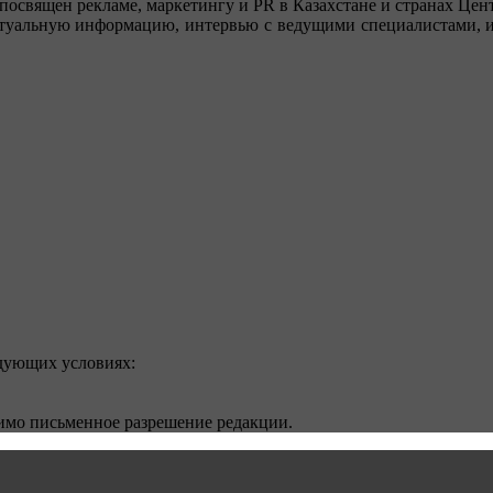
посвящен рекламе, маркетингу и PR в Казахстане и странах Цент
туальную информацию, интервью с ведущими специалистами, ин
едующих условиях:
димо письменное разрешение редакции.