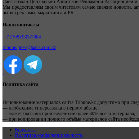
Сайт создан Центрально-Азиатской Рекламной Ассоциацией и 
Мы предоставляем своим читателям самые свежие новости, ак
рынка рекламы, маркетинга и PR.
Наши контакты
+7 (708) 983-7884
tribune.press@aaca.com.kz
Политика сайта
Использование материалов сайта Tribune.kz допустимо при сл
— необходима гиперссылка в первом абзаце;
— может быть воспроизведено не более 30% всего материала;
— при копировании полного объёма материалов сайта необхо
Контакты
Политика конфиденциальности