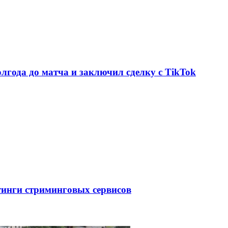
олгода до матча и заключил сделку с TikTok
тинги стриминговых сервисов