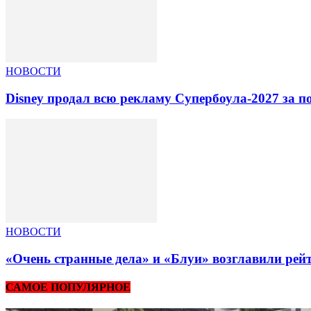
НОВОСТИ
Disney продал всю рекламу Супербоула-2027 за п
НОВОСТИ
«Очень странные дела» и «Блуи» возглавили рей
САМОЕ ПОПУЛЯРНОЕ