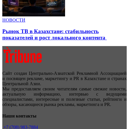
НОВОСТИ
Рынок ТВ в Казахстане: стабильность
показателей и рост локального контента
Сайт создан Центрально-Азиатской Рекламной Ассоциацией
и посвящен рекламе, маркетингу и PR в Казахстане и странах
Центральной Азии.
Мы предоставляем своим читателям самые свежие новости,
актуальную информацию, интервью с ведущими
специалистами, интересные и полезные статьи, рейтинги и
обзоры, касающиеся рынка рекламы, маркетинга и PR.
Наши контакты
+7 (708) 983-7884