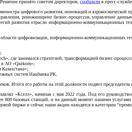
Решение принято советом директоров,
сообщили
в пресс-службе
е-министра цифрового развития, инноваций и аэрокосмической 
правления, реинжиниринг бизнес-процессов, управление данными
ратегий развития отрасли информационно-коммуникационных тех
 в области цифровизации, информационно-коммуникационных тех
;
ech», где занимался стратегией, трансформацией бизнес-процесс
а в АО «Qazkom»;
 Казахстана»;
тежных систем Нацбанка РК.
еков. Итоги его работы на этой должности подвел председатель
главлял «Кселл», начиная с мая 2022 года. Под его руководств
лее 800 базовых станций, и на данный момент нашими услугами 
овой биржи и сейчас наши акции находятся в категории “преми