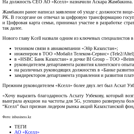
На должность СЕО АО «Кселл» назначили Аскара Жамбакина. 
Жамбакин ранее написал заявление об уходе с должности виц
РК. В госоргане он отвечал за цифровую трансформацию госу
и Цифровая карта семьи, принимал участие в разработке ст
так далее.
Нового главу Kcell назвали одним из ключевых специалистов
техником связи в авиакомпании «Эйр Казахстан»;
инженером в ТОО «Мобайл Телеком-Сервис» (Tele2/Altel)
в ⁠«HSBC Банк Казахстан» и дочке BI Group – ТОО «Beint
руководителем департамента развития клиентского опыт
на различных руководящих должностях в «Банке развития
замдиректором департамента управления и развития пла
Прежним руководителем «Кселл» более двух лет был Асхат Узб
«Хочу выразить благодарность Асхату Узбекову, который воз
выиграла аукцион на частоты для 5G, успешно развернула бо
“Кселл” был признан лидером рынка акций Казахстанской фонд
Фото: inbusiness.kz
ТЕГИ
АО «Кселл»