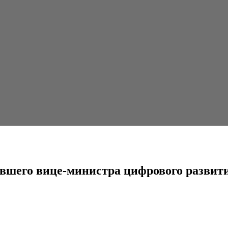
инистра цифрового развития РК
ывшего вице-министра цифрового развит