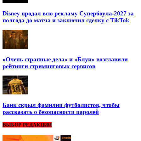
Disney продал всю рекламу Супербоула-2027 за
полгода до матча и заключил сделку с TikTok
«Очень странные дела» и «Блуи» возглавили
рейтинги стриминговых сервисов
Банк скрыл фамилии футболистов, чтобы
рассказать о безопасности паролей
ВЫБОР РЕДАКЦИИ