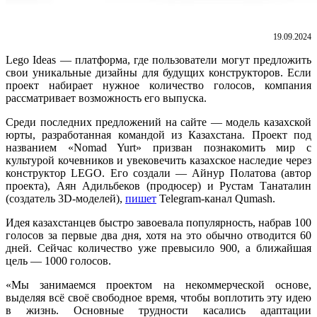
19.09.2024
Lego Ideas — платформа, где пользователи могут предложить
свои уникальные дизайны для будущих конструкторов. Если
проект набирает нужное количество голосов, компания
рассматривает возможность его выпуска.
Среди последних предложений на сайте — модель казахской
юрты, разработанная командой из Казахстана. Проект под
названием «Nomad Yurt» призван познакомить мир с
культурой кочевников и увековечить казахское наследие через
конструктор LEGO. Его создали
—
Айнур Полатова (автор
проекта), Аян Адильбеков (продюсер) и Рустам Танаталин
(создатель 3D-моделей),
пишет
Telegram-канал Qumash.
Идея казахстанцев быстро завоевала популярность, набрав 100
голосов за первые два дня, хотя на это обычно отводится 60
дней. Сейчас количество уже превысило 900, а ближайшая
цель — 1000 голосов.
«Мы занимаемся проектом на некоммерческой основе,
выделяя всё своё свободное время, чтобы воплотить эту идею
в жизнь. Основные трудности касались адаптации