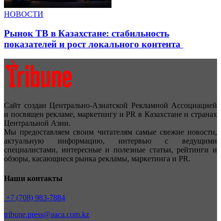
НОВОСТИ
Рынок ТВ в Казахстане: стабильность
показателей и рост локального контента
Сайт создан Центрально-Азиатской Рекламной Ассоциацией
и посвящен рекламе, маркетингу и PR в Казахстане и странах
Центральной Азии.
Мы предоставляем своим читателям самые свежие новости,
актуальную информацию, интервью с ведущими
специалистами, интересные и полезные статьи, рейтинги и
обзоры, касающиеся рынка рекламы, маркетинга и PR.
Наши контакты
+7 (708) 983-7884
tribune.press@aaca.com.kz