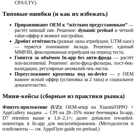
CPA/LTV).
Типовые ошибки (и как их избежать)
Приравнивают OEM к “жёстким предустановкам”
—
растёт uninstall rate. Решение:
dynamic preload
и чёткий
value-оффер в момент настройки.
Дробят отчётность
(разные окна атрибуции, UTM-хаос)
— теряется понимание вклада. Решение: единый
MMP/BI, фиксированная атрибуция на период теста.
Гонятся за объёмом In-app без анти-фрода
— растёт
non-incremental. Решение: анти-фрод-фильтры, пост-бек-
валидации, регулярные аномалий-чек-листы.
Переусложняют креативы под on-device
— у OEM
важнее ясный оффер (установка за 2 тапа) и социальное
доказательство.
Мини-кейсы (сборные из практики рынка)
Финтех-приложение (UZ):
OEM-setup на Xiaomi/OPPO +
AppGallery выдача → CPI на 28–35% ниже бенчмарка In-app,
D7 retention выше в 1,6–2,1×; далее добавлен rewarded-
инвентарь в In-app для масштабирования. (Методология и
плейсменты — см. AppsFlyer guide по preload.)