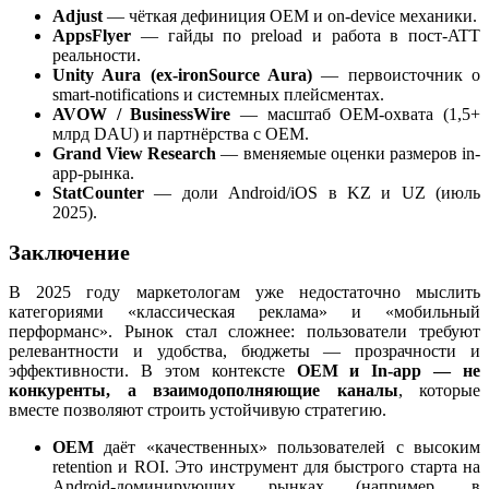
Adjust
— чёткая дефиниция OEM и on-device механики.
AppsFlyer
— гайды по preload и работа в пост-ATT
реальности.
Unity Aura (ex-ironSource Aura)
— первоисточник о
smart-notifications и системных плейсментах.
AVOW / BusinessWire
— масштаб OEM-охвата (1,5+
млрд DAU) и партнёрства с OEM.
Grand View Research
— вменяемые оценки размеров in-
app-рынка.
StatCounter
— доли Android/iOS в KZ и UZ (июль
2025).
Заключение
В 2025 году маркетологам уже недостаточно мыслить
категориями «классическая реклама» и «мобильный
перформанс». Рынок стал сложнее: пользователи требуют
релевантности и удобства, бюджеты — прозрачности и
эффективности. В этом контексте
OEM и In-app — не
конкуренты, а взаимодополняющие каналы
, которые
вместе позволяют строить устойчивую стратегию.
OEM
даёт «качественных» пользователей с высоким
retention и ROI. Это инструмент для быстрого старта на
Android-доминирующих рынках (например, в