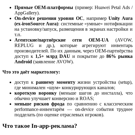
Прямые OEM-платформы
(пример: Huawei Petal Ads /
AppGallery).
On-device решения уровня ОС
, например
Unity Aura
(ex-ironSource Aura)
: системные «умные» нотификации
на установку/запуск, размещения в экранах настройки и
т.п.
Агентские/партнёрские сети OEM-UA
(AVOW,
REPLUG и др.), которые агрегируют инвентарь
производителей. По их данным, через OEM-партнёрства
доступ к
1,5+ млрд DAU
и покрытие до
86% рынка
Android
(заявление AVOW).
Что это даёт маркетологу:
доступ к
раннему моменту
жизни устройства (setup),
где минимален «шум» конкурирующих каналов;
короткую воронку
(меньше шагов до инсталла), что
обычно улучшает конверсию и ROAS;
меньше рисков фрода
по сравнению с классическим
performance-инвентарём — on-device события труднее
подделать (по оценке отраслевых игроков).
Что такое In-app-реклама?