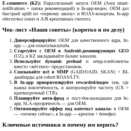
E-commerce (KZ):
Параллельный запуск OEM (Aura smart-
notifications + папка рекомендаций) и In-app-видео. OEM дал
быстрый uplift по «первому заказу» и ROAS-кохортам, In-app
обеспечил охват и A/B креативных гипотез.
Чек-лист «Наши советы» (коротко и по делу)
Диверсифицируйте:
OEM для качественного ядра, In-
app — для охвата/масштаба.
Стартуйте с OEM в Android-доминирующих GEO
(UZ), в KZ закладывайте баланс каналов.
Используйте dynamic preload
и setup-плейсменты
вместо «жёстких» предустановок.
Связывайте всё в MMP
(GAID/OAID, SKAN) + BI-
дашборды для cohort ROAS/LTV.
В In-app приоритизируйте rewarded/видео
там, где
важна вовлечённость, и контролируйте частоту (UX >
краткосрочный CTR).
Планируйте анти-фрод
и пост-бек-валидации для In-
app, SLA-прозрачность — для OEM.
Оптимизируйте оффер под контекст канала:
в OEM
— «почему сейчас», в In-app — креатив + бенефит.
Ключевые источники и почему им верить?