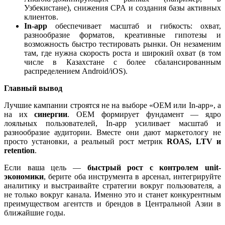
Узбекистане), снижения CPA и создания базы активных
клиентов.
In-app
обеспечивает масштаб и гибкость: охват,
разнообразие форматов, креативные гипотезы и
возможность быстро тестировать рынки. Он незаменим
там, где нужна скорость роста и широкий охват (в том
числе в Казахстане с более сбалансированным
распределением Android/iOS).
Главный вывод
Лучшие кампании строятся не на выборе «OEM или In-app», а
на их
синергии
. OEM формирует фундамент — ядро
лояльных пользователей, In-app усиливает масштаб и
разнообразие аудитории. Вместе они дают маркетологу не
просто установки, а реальный рост метрик
ROAS, LTV и
retention
.
Если ваша цель —
быстрый рост с контролем unit-
экономики
, берите оба инструмента в арсенал, интегрируйте
аналитику и выстраивайте стратегии вокруг пользователя, а
не только вокруг канала. Именно это и станет конкурентным
преимуществом агентств и брендов в Центральной Азии в
ближайшие годы.