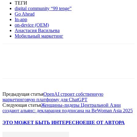
ТЕГИ
digital community “99 tenge”
Go Ahead
In-app
on-device (OEM)
Анастасия Васильева
Мобильный маркетинг
Facebook
WhatsApp
Telegram
Предыдущая статья
OpenAI строит собственную
маркетинговую платформу для ChatGPT
Следующая статья
Женщины-лидеры Центральной Азии
создают альянс: декларация подписана на BeWoman Asia 2025
ЭТО МОЖЕТ БЫТЬ ИНТЕРЕСНО
ЕЩЕ ОТ АВТОРА