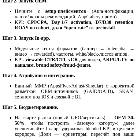
Шаг 2. Запуск OEM.
Начните с
setup-плейсментов
(Aura-нотификации,
папки/экраны рекомендаций, AppGallery промо).
KPI:
CPI/CPA
,
Day-1/7 activation
,
D7/D30 retention
,
ROAS по cohort
,
доля “open rate” от preinstall
.
Шаг 3. Запуск In-app.
Модульные тесты форматов (баннер → interstitial →
видео → rewarded), частоты, white/black-листов аппов.
KPI:
viewable CTR/CTI
,
vCR
для видео,
ARPU/LTV по
каналам
,
brand safety/fraud-флаги
.
Шаг 4. Атрибуция и интеграции.
Единый MMP (AppsFlyer/Adjust/Singular) с корректной
разметкой OEM-источников (GAID/OAID), SKAN-
сетапом под iOS и связкой с BI.
Шаг 5. Бюджетирование.
На старте рынка (новый GEO/вертикаль) —
OEM 30-
50%
, чтобы построить «базовую когорту»; далее
увеличивайте In-app, удерживая blended KPI в целевом
коридоре. (Доли — ориентиры; пересчёт под ваши