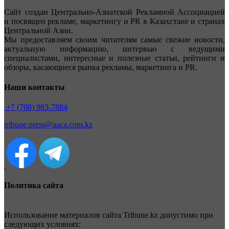
Сайт создан Центрально-Азиатской Рекламной Ассоциацией
и посвящен рекламе, маркетингу и PR в Казахстане и странах
Центральной Азии.
Мы предоставляем своим читателям самые свежие новости,
актуальную информацию, интервью с ведущими
специалистами, интересные и полезные статьи, рейтинги и
обзоры, касающиеся рынка рекламы, маркетинга и PR.
Наши контакты
+7 (708) 983-7884
tribune.press@aaca.com.kz
Политика сайта
Использование материалов сайта Tribune.kz допустимо при
следующих условиях: