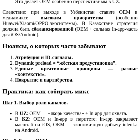
Это делает OEM особенно перспективным в UZ.
Следствие: при выходе в Узбекистан ставьте OEM в
медиамиксе
высоким приоритетом
(особенно
Huawei/Xiaomi/OPPO-экосистемы). В Казахстане стратегия
должна быть
сбалансированной
(OEM + сильная In-app-часть
для iOS/Android).
Нюансы, о которых часто забывают
Атрибуция и ID-сигналы.
Dynamic preload ≠ “жёсткая предустановка”.
Единые креативные принципы — разные
«контексты».
Покрытие и партнёрства.
Практика: как собирать микс
Шаг 1. Выбор роли каналов.
В
UZ
: OEM — «якорь качества» + In-app для охвата.
В
KZ
: OEM и In-app в паритете; In-app закрывает
масштаб на iOS, OEM — экономичную добычу intent-а
на Android.