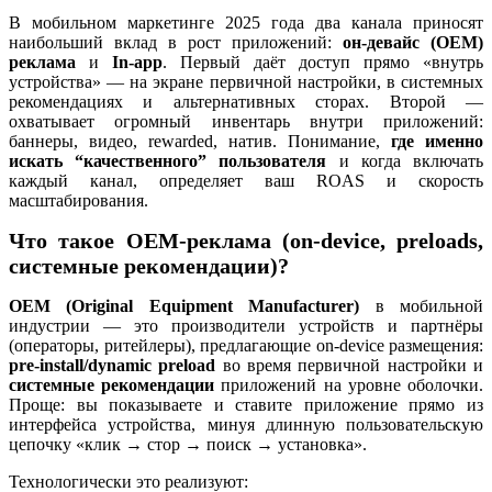
В мобильном маркетинге 2025 года два канала приносят
наибольший вклад в рост приложений:
он-девайс (OEM)
реклама
и
In-app
. Первый даёт доступ прямо «внутрь
устройства» — на экране первичной настройки, в системных
рекомендациях и альтернативных сторах. Второй —
охватывает огромный инвентарь внутри приложений:
баннеры, видео, rewarded, натив. Понимание,
где именно
искать “качественного” пользователя
и когда включать
каждый канал, определяет ваш ROAS и скорость
масштабирования.
Что такое OEM-реклама (on-device, preloads,
системные рекомендации)?
OEM (Original Equipment Manufacturer)
в мобильной
индустрии — это производители устройств и партнёры
(операторы, ритейлеры), предлагающие on-device размещения:
pre-install/dynamic preload
во время первичной настройки и
системные рекомендации
приложений на уровне оболочки.
Проще: вы показываете и ставите приложение прямо из
интерфейса устройства, минуя длинную пользовательскую
цепочку «клик → стор → поиск → установка».
Технологически это реализуют: