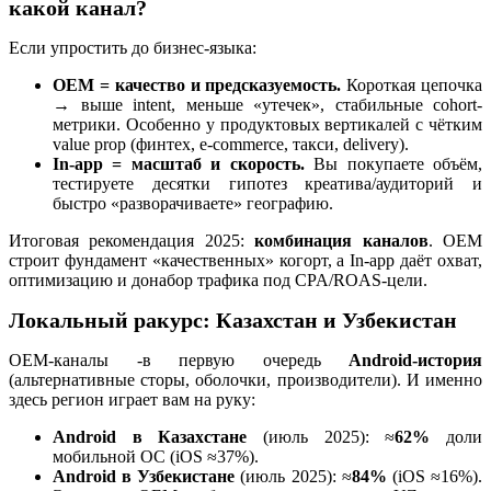
какой канал?
Если упростить до бизнес-языка:
OEM = качество и предсказуемость.
Короткая цепочка
→ выше intent, меньше «утечек», стабильные cohort-
метрики. Особенно у продуктовых вертикалей с чётким
value prop (финтех, e-commerce, такси, delivery).
In-app = масштаб и скорость.
Вы покупаете объём,
тестируете десятки гипотез креатива/аудиторий и
быстро «разворачиваете» географию.
Итоговая рекомендация 2025:
комбинация каналов
. OEM
строит фундамент «качественных» когорт, а In-app даёт охват,
оптимизацию и донабор трафика под CPA/ROAS-цели.
Локальный ракурс: Казахстан и Узбекистан
OEM-каналы -в первую очередь
Android-история
(альтернативные сторы, оболочки, производители). И именно
здесь регион играет вам на руку:
Android в Казахстане
(июль 2025): ≈
62%
доли
мобильной ОС (iOS ≈37%).
Android в Узбекистане
(июль 2025): ≈
84%
(iOS ≈16%).