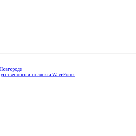
Новгороде
скусственного интеллекта WaveForms