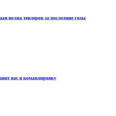
я волна тендеров за последние годы
равит вас в командировку