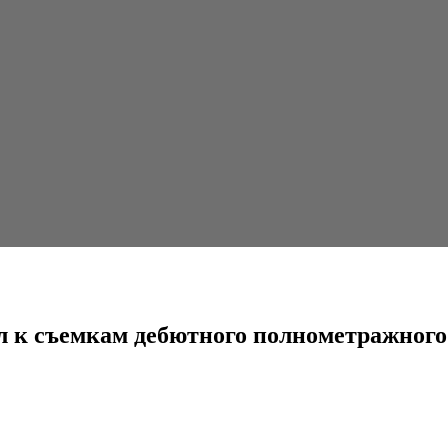
дебютного полнометражного фильма «Мүшел Жас»
ил к съемкам дебютного полнометражно