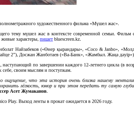
полнометражного художественного фильма «Мүшел жас».
щего тему мүшел жас в контексте современной семьи. Фильм с
и живые характеры,
пишет
bluescreen.kz.
нболат Найзабеков («Өнер қырандары», «Coco & Janbo», «Молд
айце 2”), Досжан Жанботаев («Ва-Банк», «Жамбыл. Жаңа дәуір»)
аступающий по завершении каждого 12-летнего цикла (в возраст
к себе, своим мыслям и поступкам.
ыло ощущение, что эта история очень близка нашему ментали
охранить лёгкость, юмор и при этом передать ту самую глубин
ссер
Асет Жумаканов
.
o Play. Выход ленты в прокат ожидается в 2026 году.