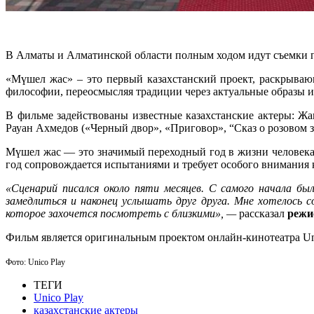
В Алматы и Алматинской области полным ходом идут съемки 
«Мүшел жас» – это первый казахстанский проект, раскрываю
философии, переосмысляя традиции через актуальные образы 
В фильме задействованы известные казахстанские актеры: Жа
Рауан Ахмедов («Черный двор», «Приговор», “Сказ о розовом з
Мүшел жас — это значимый переходный год в жизни человека, н
год сопровождается испытаниями и требует особого внимания 
«Сценарий писался около пяти месяцев. С самого начала б
замедлиться и наконец услышать друг друга. Мне хотелось с
которое захочется посмотреть с близкими», —
рассказал
режи
Фильм является оригинальным проектом онлайн-кинотеатра Unic
Фото: Unico Play
ТЕГИ
Unico Play
казахстанские актеры