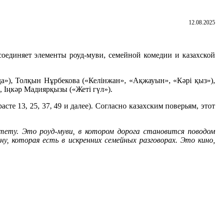
12.08.2025
оединяет элементы роуд-муви, семейной комедии и казахской
а»), Толқын Нұрбекова («Келінжан», «Ақжауын», «Кәрі қыз»),
, Іңкәр Мадиярқызы («Жеті гүл»).
е 13, 25, 37, 49 и далее). Согласно казахским поверьям, этот
тету. Это роуд-муви, в котором дорога становится поводом
у, которая есть в искренних семейных разговорах. Это кино,